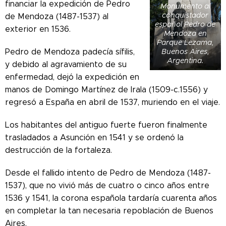
financiar la expedición de Pedro
Monumento al
conquistador
de Mendoza (1487-1537) al
español Pedro de
exterior en 1536.
Mendoza en
Parque Lezama,
Pedro de Mendoza padecía sífilis,
Buenos Aires,
Argentina.
y debido al agravamiento de su
enfermedad, dejó la expedición en
manos de Domingo Martínez de Irala (1509-c.1556) y
regresó a España en abril de 1537, muriendo en el viaje.
Los habitantes del antiguo fuerte fueron finalmente
trasladados a Asunción en 1541 y se ordenó la
destrucción de la fortaleza.
Desde el fallido intento de Pedro de Mendoza (1487-
1537), que no vivió más de cuatro o cinco años entre
1536 y 1541, la corona española tardaría cuarenta años
en completar la tan necesaria repoblación de Buenos
Aires.