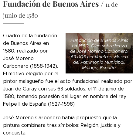
Fundación de Buenos Aires
/
11 de
junio de 1580
Cuadro de la fundación
Fundación de Buenos Aires
de Buenos Aires en
en 1580. Óleo sobre lienzo
1580, realizado por
de José Moreno Carbonero.
69x105 centímetros. Museo
José Moreno
del Patrimonio Municipal,
Carbonero (1858-1942).
Málaga, España.
El motivo elegido por el
pintor malagueño fue el acto fundacional, realizado por
Juan de Garay con sus 63 soldados, el 11 de junio de
1580, tomando posesión del lugar en nombre del rey
Felipe II de España (1527-1598).
José Moreno Carbonero había propuesto que la
pintura combinara tres símbolos: Religión, justicia y
conquista.