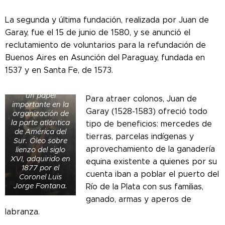
La segunda y última fundación, realizada por Juan de
Garay, fue el 15 de junio de 1580, y se anunció el
reclutamiento de voluntarios para la refundación de
Retrato del
Buenos Aires en Asunción del Paraguay, fundada en
conquistador
español Juan de
1537 y en Santa Fe, de 1573.
Garay (1528-
1583), quien tuvo
un papel
Para atraer colonos, Juan de
importante en la
Garay (1528-1583) ofreció todo
organización de
la parte atlántica
tipo de beneficios: mercedes de
de América del
tierras, parcelas indígenas y
Sur. Óleo sobre
aprovechamiento de la ganadería
lienzo del siglo
XVI, adquirido en
equina existente a quienes por su
1877 por el
cuenta iban a poblar el puerto del
Coronel Luis
Jorge Fontana.
Río de la Plata con sus familias,
ganado, armas y aperos de
labranza.