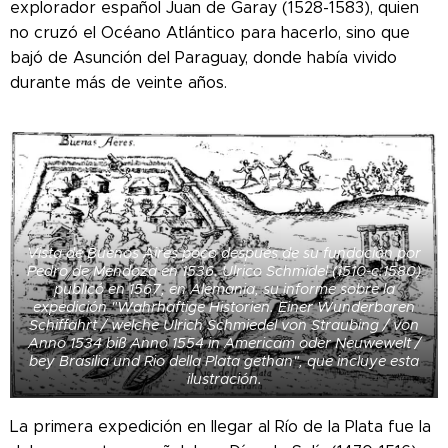
explorador español Juan de Garay (1528-1583), quien
no cruzó el Océano Atlántico para hacerlo, sino que
bajó de Asunción del Paraguay, donde había vivido
durante más de veinte años.
Vista de Buenos Aires poco después de su fundación por
Pedro de Mendoza en 1536. Ulrico Schmidel (1510-c.1580)
publicó en 1567, en Alemania, su informe sobre la
expedición "Wahrhaftige Historien. Einer Wunderbaren
Schiffahrt / welche Ulrich Schmiedel von Straubing / von
Anno 1534 biß Anno 1554 in Americam oder Neuwewelt /
bey Brasilia und Rio della Plata gethan", que incluye esta
ilustración.
La primera expedición en llegar al Río de la Plata fue la