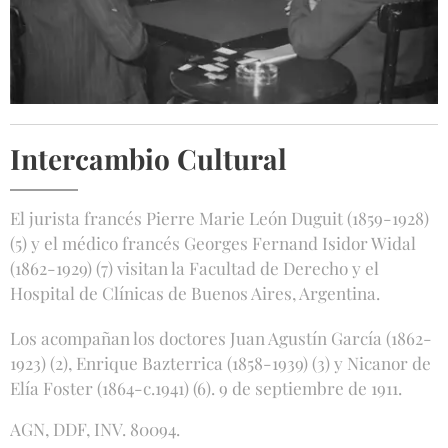
Intercambio Cultural
El jurista francés Pierre Marie León Duguit (1859-1928)
(5) y el médico francés Georges Fernand Isidor Widal
(1862-1929) (7) visitan la Facultad de Derecho y el
Hospital de Clínicas de Buenos Aires, Argentina.
Los acompañan los doctores Juan Agustín García (1862-
1923) (2), Enrique Bazterrica (1858-1939) (3) y Nicanor de
Elía Foster (1864-c.1941) (6). 9 de septiembre de 1911.
AGN, DDF, INV. 80094.