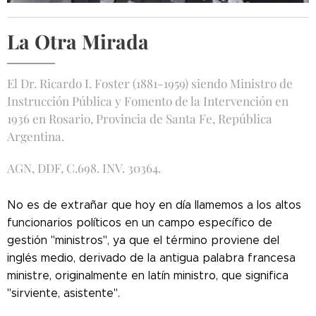
La Otra Mirada
El Dr. Ricardo I. Foster (1881-1959) siendo Ministro de
Instrucción Pública y Fomento de la Intervención en
1936 en Rosario, Provincia de Santa Fe, República
Argentina.
AGN, DDF, C.698. INV. 30364.
No es de extrañar que hoy en día llamemos a los altos
funcionarios políticos en un campo específico de
gestión "ministros", ya que el término proviene del
inglés medio, derivado de la antigua palabra francesa
ministre, originalmente en latín ministro, que significa
"sirviente, asistente".