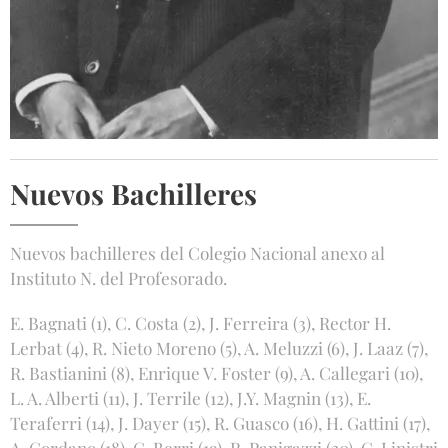
Nuevos Bachilleres
Nuevos bachilleres del Colegio Nacional anexo al
Instituto N. del Profesorado.
E. Bagnati (1), C. Costa (2), J. Ferreira (3), Rector H.
Lerbat (4), R. Nieto Moreno (5), A. Meluzzi (6), J. Laaz (7),
R. Bastianini (8), Enrique V. Foster (9), A. Callegari (10),
L. A. Alberti (11), J. Terrile (12), J.Y. Magnin (13), E.
Teraferri (14), J. Dayer (15), R. Guasco (16), H. Gattini (17),
A. Gordano (18), C. Berri (19), R. Panigazzi (20), C. Linistri