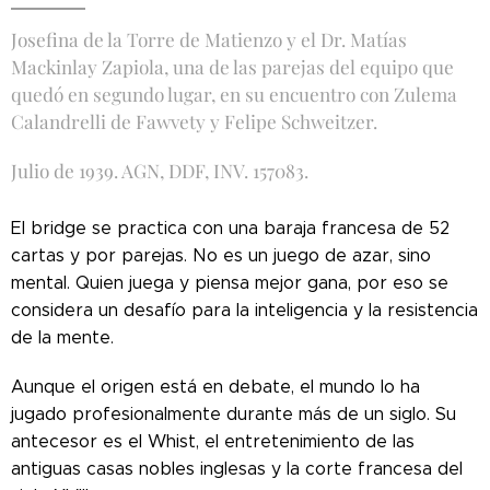
Josefina de la Torre de Matienzo y el Dr. Matías
Mackinlay Zapiola, una de las parejas del equipo que
quedó en segundo lugar, en su encuentro con Zulema
Calandrelli de Fawvety y Felipe Schweitzer.
Julio de 1939. AGN, DDF, INV. 157083.
El bridge se practica con una baraja francesa de 52
cartas y por parejas. No es un juego de azar, sino
mental. Quien juega y piensa mejor gana, por eso se
considera un desafío para la inteligencia y la resistencia
de la mente.
Aunque el origen está en debate, el mundo lo ha
jugado profesionalmente durante más de un siglo. Su
antecesor es el Whist, el entretenimiento de las
antiguas casas nobles inglesas y la corte francesa del