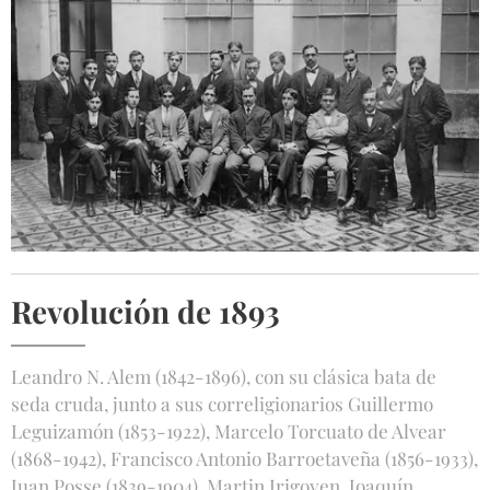
Revolución de 1893
Leandro N. Alem (1842-1896), con su clásica bata de
seda cruda, junto a sus correligionarios Guillermo
Leguizamón (1853-1922), Marcelo Torcuato de Alvear
(1868-1942), Francisco Antonio Barroetaveña (1856-1933),
Juan Posse (1839-1904), Martin Irigoyen, Joaquín