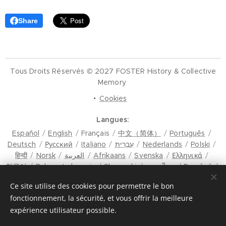
Share
Tous Droits Réservés © 2027 FOSTER History & Collective
Memory
Cookies
Langues
Español
English
Français
中文（简体）
Português
Deutsch
Русский
Italiano
עִבְרִית
Nederlands
Polski
हिन्दी
Norsk
العربية
Afrikaans
Svenska
Ελληνικά
한국어
Bahasa Indonesia
Slovenski
ภาษาไทย
Română
मैथिली
Hrvatski
Azərbaycan
Čeština
Dansk
Ce site utilise des cookies pour permettre le bon
Latviešu Valoda
Türkçe
Tiếng Việt
日本語
Srpski
fonctionnement, la sécurité, et vous offrir la meilleure
Eesti keel
Magyar
മലയാളം
فارسی
Bosanski
expérience utilisateur possible.
Lietuvių kalba
ภาษาไทย
ଓଡ଼ିଆ
Suomi
Shqip
Bahasa Melayu
Esperanto
ಕನ್ನಡ
Українська