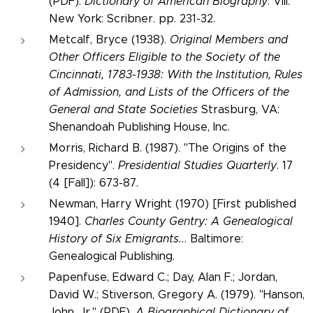
(PDF).
Dictionary of American Biography
. VIII.
New York: Scribner. pp. 231-32.
Metcalf, Bryce (1938).
Original Members and
Other Officers Eligible to the Society of the
Cincinnati, 1783-1938: With the Institution, Rules
of Admission, and Lists of the Officers of the
General and State Societies
Strasburg, VA:
Shenandoah Publishing House, Inc.
Morris, Richard B. (1987). "The Origins of the
Presidency".
Presidential Studies Quarterly
. 17
(4 [Fall]): 673-87.
Newman, Harry Wright (1970) [First published
1940].
Charles County Gentry: A Genealogical
History of Six Emigrants..
. Baltimore:
Genealogical Publishing.
Papenfuse, Edward C.; Day, Alan F.; Jordan,
David W.; Stiverson, Gregory A. (1979). "Hanson,
John, Jr." (PDF).
A Biographical Dictionary of