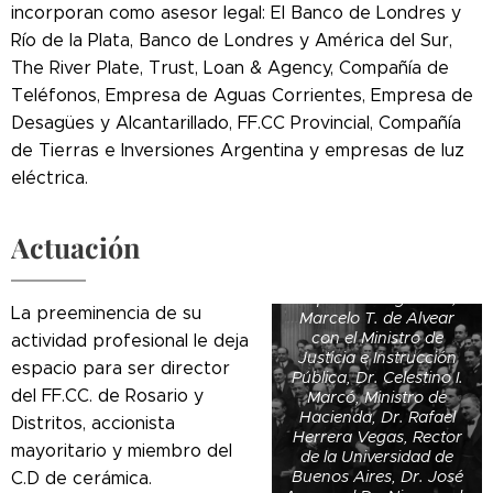
incorporan como asesor legal: El Banco de Londres y
Río de la Plata, Banco de Londres y América del Sur,
The River Plate, Trust, Loan & Agency, Compañía de
Teléfonos, Empresa de Aguas Corrientes, Empresa de
Desagües y Alcantarillado, FF.CC Provincial, Compañía
de Tierras e Inversiones Argentina y empresas de luz
eléctrica.
Actuación
El Presidente de la
República Argentina,
La preeminencia de su
Marcelo T. de Alvear
con el Ministro de
actividad profesional le deja
Justicia e Instrucción
espacio para ser director
Pública, Dr. Celestino I.
del FF.CC. de Rosario y
Marcó, Ministro de
Hacienda, Dr. Rafael
Distritos, accionista
Herrera Vegas, Rector
mayoritario y miembro del
de la Universidad de
Buenos Aires, Dr. José
C.D de cerámica.