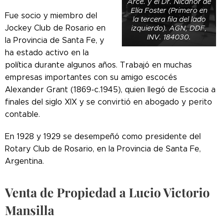
Arce. y el Dr. Nicanor de
Elía Foster (Primero en
Fue socio y miembro del
la tercera fila del lado
Jockey Club de Rosario en
izquierdo). AGN, DDF,
INV. 184030.
la Provincia de Santa Fe, y
ha estado activo en la
política durante algunos años. Trabajó en muchas
empresas importantes con su amigo escocés
Alexander Grant (1869-c.1945), quien llegó de Escocia a
finales del siglo XIX y se convirtió en abogado y perito
contable.
En 1928 y 1929 se desempeñó como presidente del
Rotary Club de Rosario, en la Provincia de Santa Fe,
Argentina.
Venta de Propiedad a Lucio Victorio
Mansilla