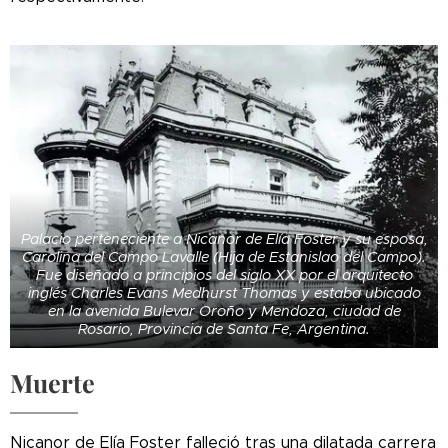
Palacio perteneciente a Nicanor de Elía Foster y su esposa,
Carolina del Campo Lavalle (Hija de Estanislao del Campo).
Fue diseñado a principios del siglo XX por el arquitecto
inglés Charles Evans Medhurst Thomas y estaba ubicado
en la avenida Bulevar Oroño y Mendoza, ciudad de
Rosario, Provincia de Santa Fe, Argentina.
Muerte
Nicanor de Elía Foster falleció tras una dilatada carrera