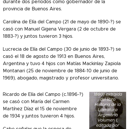
durante dos períodos como gobernador de la
provincia de Buenos Aires.
Carolina de Elía del Campo (21 de mayo de 1890-?) se
casó con Manuel Gigena Vergara (2 de octubre de
1883-?) y juntos tuvieron 3 hijos.
Lucrecia de Elía del Campo (30 de junio de 1893-?) se
casó el 18 de agosto de 1913 en Buenos Aires,
Argentina y tuvo 4 hijos con Matías Mackinlay Zapiola
Montanari (25 de noviembre de 1884-10 de junio de
1969), abogado, magistrado y profesor universitario.
Fotografía de
Estanislao del
Campo (1834-
Ricardo de Elía del Campo (c.1896-?)
1880) extraída
del libro
se casó con María del Carmen
Historia de la
Martínez Díaz el 15 de noviembre
Literatura
Argentina
de 1934 y juntos tuvieron 4 hijos.
Volumen I,
editado por
Cabe señalar que la esposa de