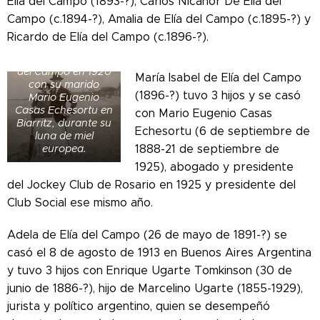
Elía del Campo (1893-?), Carlos Nicanor De Elía del
Campo (c.1894-?), Amalia de Elía del Campo (c.1895-?) y
Ricardo de Elía del Campo (c.1896-?).
María Isabel de Elía
del Campo en 1920
María Isabel de Elía del Campo
con su marido
(1896-?) tuvo 3 hijos y se casó
Mario Eugenio
Casas Echesortu en
con Mario Eugenio Casas
Biarritz, durante su
Echesortu (6 de septiembre de
luna de miel
1888-21 de septiembre de
europea.
1925), abogado y presidente
del Jockey Club de Rosario en 1925 y presidente del
Club Social ese mismo año.
Adela de Elía del Campo (26 de mayo de 1891-?) se
casó el 8 de agosto de 1913 en Buenos Aires Argentina
y tuvo 3 hijos con Enrique Ugarte Tomkinson (30 de
junio de 1886-?), hijo de Marcelino Ugarte (1855-1929),
jurista y político argentino, quien se desempeñó