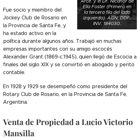
Arce. y el Dr. Nicanor de
Elía Foster (Primero en
Fue socio y miembro del
la tercera fila del lado
Jockey Club de Rosario en
izquierdo). AGN, DDF,
INV. 184030.
la Provincia de Santa Fe, y
ha estado activo en la
política durante algunos años. Trabajó en muchas
empresas importantes con su amigo escocés
Alexander Grant (1869-c.1945), quien llegó de Escocia a
finales del siglo XIX y se convirtió en abogado y perito
contable.
En 1928 y 1929 se desempeñó como presidente del
Rotary Club de Rosario, en la Provincia de Santa Fe,
Argentina.
Venta de Propiedad a Lucio Victorio
Mansilla