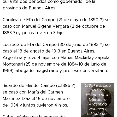
durante dos períodos como gobernador de la
provincia de Buenos Aires.
Carolina de Elía del Campo (21 de mayo de 1890-?) se
casó con Manuel Gigena Vergara (2 de octubre de
1883-?) y juntos tuvieron 3 hijos.
Lucrecia de Elía del Campo (30 de junio de 1893-?) se
casó el 18 de agosto de 1913 en Buenos Aires,
Argentina y tuvo 4 hijos con Matías Mackinlay Zapiola
Montanari (25 de noviembre de 1884-10 de junio de
1969), abogado, magistrado y profesor universitario.
Fotografía de
Estanislao del
Campo (1834-
Ricardo de Elía del Campo (c.1896-?)
1880) extraída
del libro
se casó con María del Carmen
Historia de la
Martínez Díaz el 15 de noviembre
Literatura
Argentina
de 1934 y juntos tuvieron 4 hijos.
Volumen I,
editado por
Cabe señalar que la esposa de