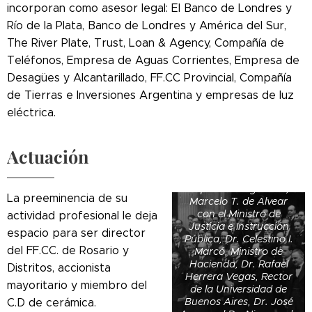
incorporan como asesor legal: El Banco de Londres y
Río de la Plata, Banco de Londres y América del Sur,
The River Plate, Trust, Loan & Agency, Compañía de
Teléfonos, Empresa de Aguas Corrientes, Empresa de
Desagües y Alcantarillado, FF.CC Provincial, Compañía
de Tierras e Inversiones Argentina y empresas de luz
eléctrica.
Actuación
El Presidente de la
República Argentina,
La preeminencia de su
Marcelo T. de Alvear
con el Ministro de
actividad profesional le deja
Justicia e Instrucción
espacio para ser director
Pública, Dr. Celestino I.
del FF.CC. de Rosario y
Marcó, Ministro de
Hacienda, Dr. Rafael
Distritos, accionista
Herrera Vegas, Rector
mayoritario y miembro del
de la Universidad de
Buenos Aires, Dr. José
C.D de cerámica.