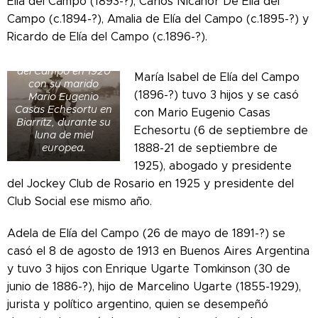
Elía del Campo (1893-?), Carlos Nicanor De Elía del
Campo (c.1894-?), Amalia de Elía del Campo (c.1895-?) y
Ricardo de Elía del Campo (c.1896-?).
María Isabel de Elía
del Campo en 1920
María Isabel de Elía del Campo
con su marido
(1896-?) tuvo 3 hijos y se casó
Mario Eugenio
Casas Echesortu en
con Mario Eugenio Casas
Biarritz, durante su
Echesortu (6 de septiembre de
luna de miel
1888-21 de septiembre de
europea.
1925), abogado y presidente
del Jockey Club de Rosario en 1925 y presidente del
Club Social ese mismo año.
Adela de Elía del Campo (26 de mayo de 1891-?) se
casó el 8 de agosto de 1913 en Buenos Aires Argentina
y tuvo 3 hijos con Enrique Ugarte Tomkinson (30 de
junio de 1886-?), hijo de Marcelino Ugarte (1855-1929),
jurista y político argentino, quien se desempeñó