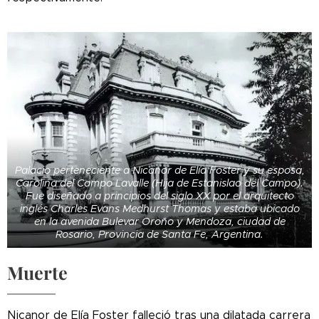
Palacio perteneciente a Nicanor de Elía Foster y su esposa,
Carolina del Campo Lavalle (Hija de Estanislao del Campo).
Fue diseñado a principios del siglo XX por el arquitecto
inglés Charles Evans Medhurst Thomas y estaba ubicado
en la avenida Bulevar Oroño y Mendoza, ciudad de
Rosario, Provincia de Santa Fe, Argentina.
Muerte
Nicanor de Elía Foster falleció tras una dilatada carrera