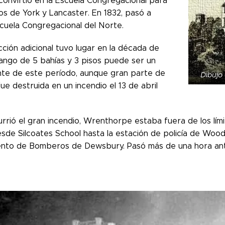
convirtió en la Escuela Congregacional para
os de York y Lancaster. En 1832, pasó a
scuela Congregacional del Norte.
ción adicional tuvo lugar en la década de
rango de 5 bahías y 3 pisos puede ser un
nte de este período, aunque gran parte de
Dibujo 
fue destruida en un incendio el 13 de abril
rió el gran incendio, Wrenthorpe estaba fuera de los lími
desde Silcoates School hasta la estación de policía de Woo
to de Bomberos de Dewsbury. Pasó más de una hora ant