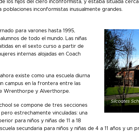
e los hijos del clero inconformista, y estaba situada cerc
ía poblaciones inconformistas inusualmente grandes.
ernado para varones hasta 1995,
 alumnos de todo el mundo.
Las niñas
tidas en el sexto curso a partir de
mujeres internas alojadas en Coach
 ahora existe como una escuela diurna
un campus en la frontera entre las
e Wrenthorpe y Alverthorpe.
Silcoates Sc
School se compone de tres secciones
 pero estrechamente vinculadas: una
erior para niños y niñas de 11 a 18
scuela secundaria para niños y niñas de 4 a 11 años y un p