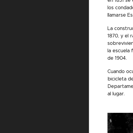
en 1831 se 
los condad
llamarse E
La construc
1870, y el 
sobrevivie
la escuela 
de 1904.
Cuando ocur
bicicleta 
Departamen
al lugar.