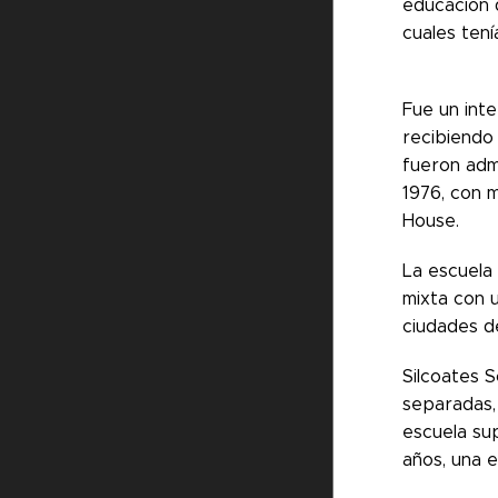
educación d
cuales ten
Fue un int
recibiendo
fueron admi
1976, con 
House.
La escuela
mixta con 
ciudades d
Silcoates 
separadas,
escuela sup
años, una e