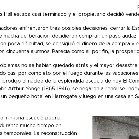
s Hall estaba casi terminado y el propietario decidió vende
dores enfrentaron tres posibles decisiones: cerrar la Escu
 mucha deliberación, decidieron comprar: un paso audaz, 
n poca dificultad, se consiguió el dinero de la compra y, e
n cincuenta alumnos. Parecía como si, por fin, la prosperid
roblemas no se habían quedado atrás y el mayor desastre d
ido casi por completo por el fuego durante las vacacione
 produjo el núcleo de la espléndida escuela de hoy. El Comit
John Arthur Yonge (1865-1946), se negaron a rendirse. Inde
 un pequeño hotel en Harrogate y luego en una casa en Sa
o, ninguna escuela podría
 durante mucho tiempo en
os temporales. La reconstrucción