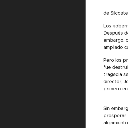
de Silcoate
Los goberna
Después de
embargo, co
ampliado co
Pero los p
fue destru
tragedia se
director, 
primero en
Sin embarg
prosperar
alojamient