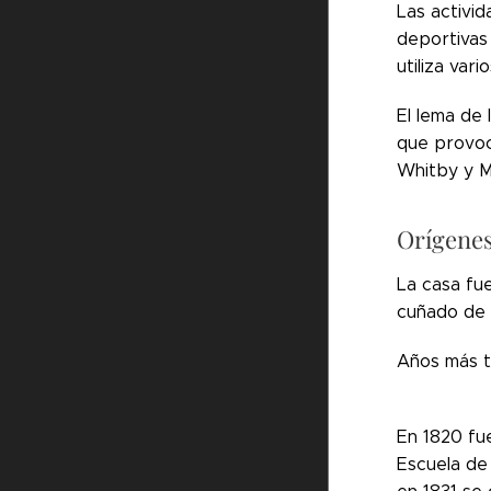
Las activid
deportivas
utiliza var
El lema de 
que provocó
Whitby y M
Orígenes
La casa fu
cuñado de 
Años más ta
En 1820 fu
Escuela de