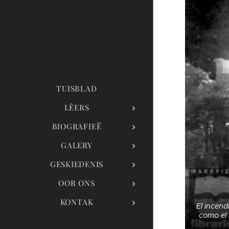
TUISBLAD
LÊERS
BIOGRAFIEË
GALERY
GESKIEDENIS
OOR ONS
KONTAK
El incend
como el 