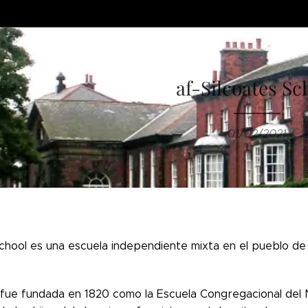
af-Silcoates Sc
01/02/2021
School es una escuela independiente mixta en el pueblo d
 fue fundada en 1820 como la Escuela Congregacional del No