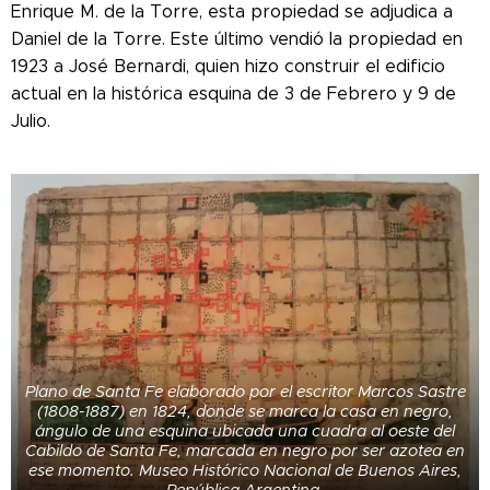
Enrique M. de la Torre, esta propiedad se adjudica a
Daniel de la Torre. Este último vendió la propiedad en
1923 a José Bernardi, quien hizo construir el edificio
actual en la histórica esquina de 3 de Febrero y 9 de
Julio.
Plano de Santa Fe elaborado por el escritor Marcos Sastre
(1808-1887) en 1824, donde se marca la casa en negro,
ángulo de una esquina ubicada una cuadra al oeste del
Cabildo de Santa Fe, marcada en negro por ser azotea en
ese momento. Museo Histórico Nacional de Buenos Aires,
República Argentina.