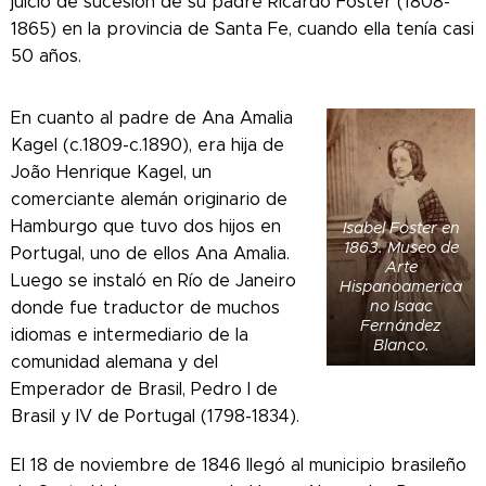
juicio de sucesión de su padre Ricardo Foster (1808-
1865) en la provincia de Santa Fe, cuando ella tenía casi
50 años.
En cuanto al padre de Ana Amalia
Kagel (c.1809-c.1890), era hija de
João Henrique Kagel, un
comerciante alemán originario de
Hamburgo que tuvo dos hijos en
Isabel Foster en
1863. Museo de
Portugal, uno de ellos Ana Amalia.
Arte
Luego se instaló en Río de Janeiro
Hispanoamerica
no Isaac
donde fue traductor de muchos
Fernández
idiomas e intermediario de la
Blanco.
comunidad alemana y del
Emperador de Brasil, Pedro I de
Brasil y IV de Portugal (1798-1834).
El 18 de noviembre de 1846 llegó al municipio brasileño