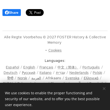
Share
Alle Regte Voorbehou © 2027 FOSTER History & Collective
Memory
Cookies
Languages
Español
English
Français
中文（简体）
Português
Deutsch
Русский
Italiano
עִבְרִית
Nederlands
Polski
हिन्दी
Norsk
العربية
Afrikaans
Svenska
Ελληνικά
한국어
Bahasa Indonesia
Slovenski
ภาษาไทย
Română
मैथिली
Hrvatski
Azərbaycan
Čeština
Dansk
We use cookies to enable the proper functioning and
Latviešu Valoda
Türkçe
Tiếng Việt
日本語
Srpski
security of our website, and to offer you the best possible
Eesti keel
Magyar
മലയാളം
فارسی
Bosanski
user experience.
Lietuvių kalba
ภาษาไทย
ଓଡ଼ିଆ
Suomi
Shqip