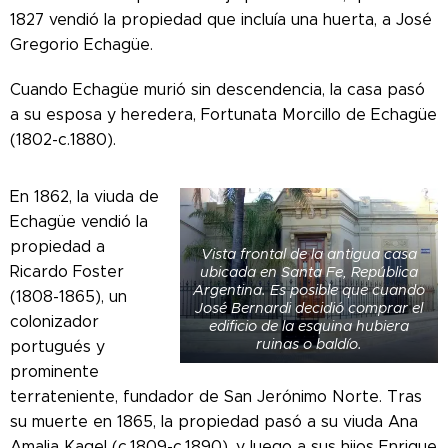
1827 vendió la propiedad que incluía una huerta, a José
Gregorio Echagüe.
Cuando Echagüe murió sin descendencia, la casa pasó
a su esposa y heredera, Fortunata Morcillo de Echagüe
(1802-c.1880).
En 1862, la viuda de
Echagüe vendió la
propiedad a
Vista frontal de la antigua casa
Ricardo Foster
ubicada en Santa Fe, República
Argentina. Es posible que cuando
(1808-1865), un
José Bernardi decidió comprar el
colonizador
edificio de la esquina hubiera
ruinas o baldío.
portugués y
prominente
terrateniente, fundador de San Jerónimo Norte
.
Tras
su muerte en 1865, la propiedad pasó a su viuda Ana
Amalia Kagel (c.1809-c.1890), y luego a sus hijos Enrique