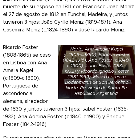
muerte de su esposo en 1811 con Francisco Joao Moniz
el 27 de agosto de 1812 en Funchal, Madeira, y juntos
tuvieron 3 hijos: João Cyrillo Moniz (1819-1871), Ana
Casemira Moniz (c.1824-1890) y José Ricardo Moniz.
Ricardo Foster (1808-1865),
fundador de San Jerónimo
Ricardo Foster
Norte, Ana Amalia Kagel
(c.1809-c.1890), Enrique Foster
(1808-1865) se casó
(1842-1916), Ana Foster (c.1840-
en Lisboa con Ana
c.1900), Isabel Foster (1835-
Amalia Kagel
1932) y Ricardo Ignacio Foster
(1881-1959). Museo Lorenzo
(c.1809-c.1890),
Bodenmann de San Jerónimo
Portuguesa de
Norte, Provincia de Santa Fe,
República Argentina.
ascendencia
alemana, alrededor
de 1830 y juntos tuvieron 3 hijos: Isabel Foster (1835-
1932), Ana Adelina Foster (c.1840-c.1900) y Enrique
Foster (1842-1916).