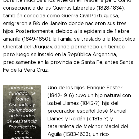
Durante muchos años vivieron en Madeira pero como
consecuencia de las Guerras Liberales (1828-1834),
también conocida como Guerra Civil Portuguesa,
emigraron a Río de Janeiro donde nacieron sus tres
hijos. Posteriormente, debido a la epidemia de fiebre
amarilla (1849-1850), la familia se trasladó a la República
Oriental del Uruguay, donde permaneció un tiempo
pero luego se instaló en la República Argentina,
precisamente en la provincia de Santa Fe, antes Santa
Retrato de
Fe de la Vera Cruz.
Enrique Foster
en 1896,
colonizador y
Uno de los hijos, Enrique Foster
agrimensor,
fundador de
(1842-1916) tuvo un hijo natural con
Monte
Isabel Llames (1845-?), hija del
Oscuridad y
co-fundador
procurador español José Manuel
de la ciudad
Llames y Roldán (c.1815-?) y
de Resistencia,
tataranieta de Melchor Maciel del
Provincia del
Chaco,
Aguila (1583-1633), un rico
Argentina.