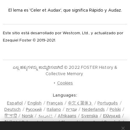
El lema es 'Celer et Audax', que significa Rápido y Audaz.
Este sitio está desarrollado por Westcom, Ltd., y actualizado por
Ezequiel Foster © 2019-2021.
ಎಲ್ಲ ಹಕ್ಕುಗಳನ್ನು ಕಾಯ್ದಿರಿಸಲಾಗಿದೆ © 2022 FOSTER History &
Collective Memory
Cookies
Languages
Español
English
Français
中文（简体）
Português
Deutsch
Русский
Italiano
עִבְרִית
Nederlands
Polski
हिन्दी
Norsk
العربية
Afrikaans
Svenska
Ελληνικά
한국어
Bahasa Indonesia
Slovenski
ภาษาไทย
Română
मैथिली
Hrvatski
Azərbaycan
Čeština
Dansk