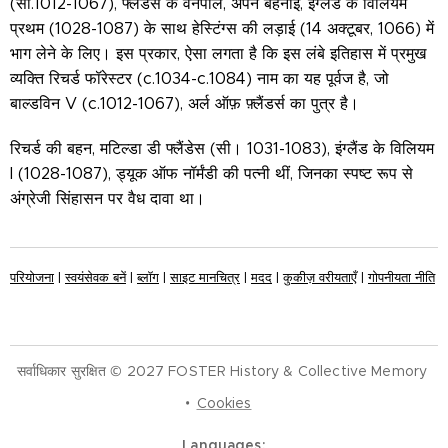
(सी.1012-1067), फ्लैंडर्स के वनपाल, अपने बहनोई, इंग्लैंड के विलियम
प्रथम (1028-1087) के साथ हेस्टिंग्स की लड़ाई (14 अक्टूबर, 1066) में
भाग लेने के लिए। इस प्रकार, ऐसा लगता है कि इस लंबे इतिहास में प्रमुख
व्यक्ति रिचर्ड फॉरेस्टर (c.1034-c.1084) नाम का यह पूर्वज है, जो
बाल्डविन V (c.1012-1067), अर्ल ऑफ़ फ़्लैंडर्स का पुत्र है।
रिचर्ड की बहन, मटिल्डा डी फ्लैंडेस (सी। 1031-1083), इंग्लैंड के विलियम
I (1028-1087), ड्यूक ऑफ नॉर्मंडी की पत्नी थीं, जिनका स्पष्ट रूप से
अंग्रेजी सिंहासन पर वैध दावा था।
परियोजना
|
स्वयंसेवक बनें
|
ब्लॉग
|
साइट मानचित्र
|
मदद
|
कुकीज़ वरीयताएँ
|
गोपनीयता नीति
सर्वाधिकार सुरक्षित © 2027 FOSTER History & Collective Memory
Cookies
Languages