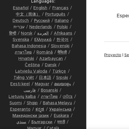
Languages
כַּתָבָה
Español
English
Français
עלינו
中文（简体）
Português
Esper
Deutsch
Русский
Italiano
איש קשר
Polski
Nederlands
עִבְרִית
Afrikaans
العربية
Norsk
हिन्दी
Svenska
Ελληνικά
한국어
Bahasa Indonesia
Slovenski
ภาษาไทย
Română
मैथिली
Proyecto
|
Se
Hrvatski
Azərbaycan
Čeština
Dansk
Latviešu Valoda
Türkçe
Tiếng Việt
日本語
Srpski
Eesti keel
Magyar
മലയാളം
Bosanski
فارسی
Lietuvių kalba
ภาษาไทย
ଓଡ଼ିଆ
Suomi
Shqip
Bahasa Melayu
Esperanto
ಕನ್ನಡ
Українська
Македонски јазик
Euskara
मराठी
Български
سنڌي
Magyar
Català