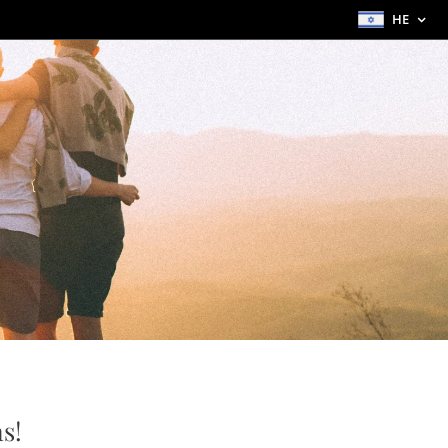
HE
s!