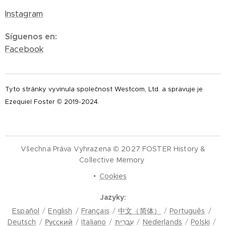
Instagram
Síguenos en
:
Facebook
Tyto stránky vyvinula společnost Westcom, Ltd. a spravuje je
Ezequiel Foster © 2019-2024.
Všechna Práva Vyhrazena © 2027 FOSTER History &
Collective Memory
Cookies
Jazyky
Español
English
Français
中文（简体）
Português
Deutsch
Русский
Italiano
עִבְרִית
Nederlands
Polski