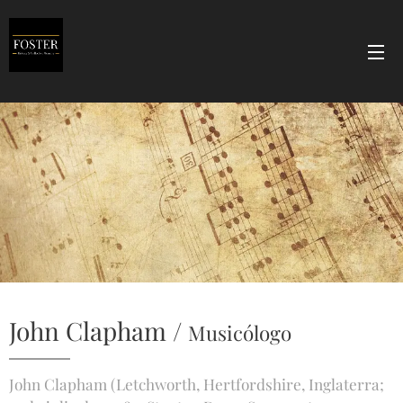
John Clapham /
Musicólogo
John Clapham (Letchworth, Hertfordshire, Inglaterra;