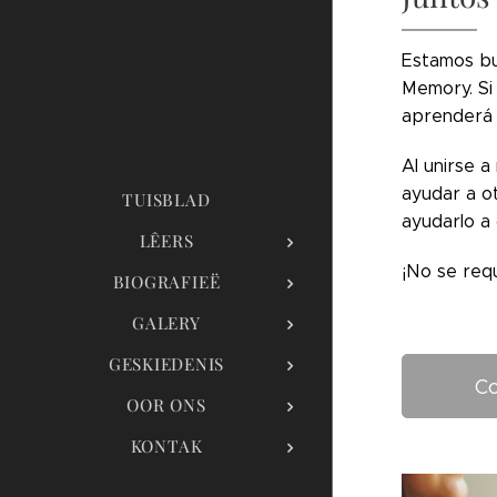
Estamos bu
Memory. Si
aprenderá 
Al unirse 
ayudar a o
TUISBLAD
ayudarlo a
LÊERS
¡No se req
BIOGRAFIEË
GALERY
GESKIEDENIS
C
OOR ONS
KONTAK