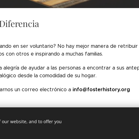
 Diferencia
ando en ser voluntario? No hay mejor manera de retribuir
 ​​con otros e inspirando a muchas familias.
a alegría de ayudar a las personas a encontrar a sus ante
alógico desde la comodidad de su hogar.
info@fosterhistory.org
arnos un correo electrónico a
a voluntario
|
Blog
|
Mapa del Sitio
|
Ayuda
|
Preferencias de Cookies
 our website, and to offer you