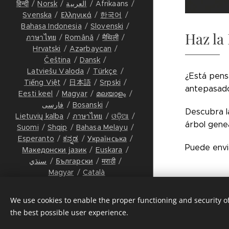
हिन्दी
Norsk
العربية
Afrikaans
Svenska
Ελληνικά
한국어
Bahasa Indonesia
Slovenski
Haz la
ภาษาไทย
Română
मैथिली
Hrvatski
Azərbaycan
Čeština
Dansk
Latviešu Valoda
Türkçe
¿Está pens
Tiếng Việt
日本語
Srpski
antepasados
Eesti keel
Magyar
മലയാളം
فارسی
Bosanski
Descubra l
Lietuvių kalba
ภาษาไทย
ଓଡ଼ିଆ
árbol gene
Suomi
Shqip
Bahasa Melayu
Esperanto
ಕನ್ನಡ
Українська
Puede envi
Македонски јазик
Euskara
سنڌي
Български
मराठी
Magyar
Català
Proyecto
|
Se
Alle Regte Voorbehou © 2027
FOSTER History & Collective
We use cookies to enable the proper functioning and security of
Memory
the best possible user experience.
Cookies