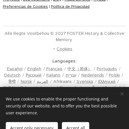
Preferencias de Cookies
|
Política de Privacidad
Alle Regte Voorbehou © 2027 FOSTER History & Collective
Memory
Cookies
Languages
Español
English
Français
中文（简体）
Português
Deutsch
Русский
Italiano
עִבְרִית
Nederlands
Polski
हिन्दी
Norsk
العربية
Afrikaans
Svenska
Ελληνικά
한국어
Bahasa Indonesia
Slovenski
ภาษาไทย
Română
मैथिली
Hrvatski
Azərbaycan
Čeština
Dansk
We use cookies to enable the proper functioning and
Latviešu Valoda
Türkçe
Tiếng Việt
日本語
Srpski
security of our website, and to offer you the best possible
Eesti keel
Magyar
മലയാളം
فارسی
Bosanski
user experience.
Lietuvių kalba
ภาษาไทย
ଓଡ଼ିଆ
Suomi
Shqip
Bahasa Melayu
Esperanto
ಕನ್ನಡ
Українська
Македонски јазик
Euskara
سنڌي
Български
मराठी
Accept only necessary
Accept all