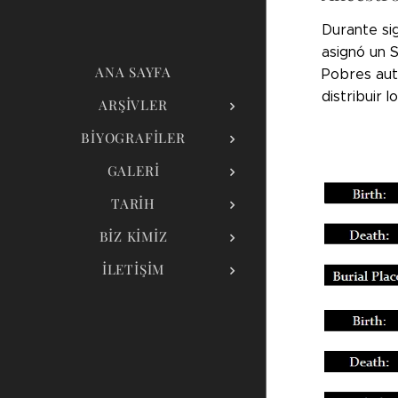
Durante sig
asignó un 
ANA SAYFA
Pobres auto
distribuir 
ARŞIVLER
BIYOGRAFILER
GALERI
TARIH
BIZ KIMIZ
İLETIŞIM