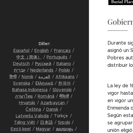
Gobiern
Durante sig
Diller
asignó un 
Español
English
Français
中文（简体）
Português
Pobres auto
Deutsch
Русский
Italiano
distribuir 
עִבְרִית
Nederlands
Polski
हिन्दी
Norsk
العربية
Afrikaans
Svenska
Ελληνικά
한국어
La ley de 
Bahasa Indonesia
Slovenski
vigor hast
ภาษาไทย
Română
मैथिली
en vigor un
Hrvatski
Azərbaycan
Enmienda d
Čeština
Dansk
Según esta 
Latviešu Valoda
Türkçe
Tiếng Việt
日本語
Srpski
se agrupar
Eesti keel
Magyar
മലയാളം
unión eligi