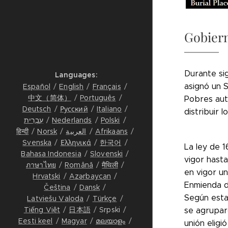
Gobiern
Durante sig
Languages
asignó un 
Español
English
Français
中文（简体）
Português
Pobres auto
Deutsch
Русский
Italiano
distribuir 
עִבְרִית
Nederlands
Polski
हिन्दी
Norsk
العربية
Afrikaans
Svenska
Ελληνικά
한국어
La ley de 
Bahasa Indonesia
Slovenski
vigor hast
ภาษาไทย
Română
मैथिली
en vigor un
Hrvatski
Azərbaycan
Enmienda d
Čeština
Dansk
Según esta 
Latviešu Valoda
Türkçe
Tiếng Việt
日本語
Srpski
se agrupar
Eesti keel
Magyar
മലയാളം
unión eligi