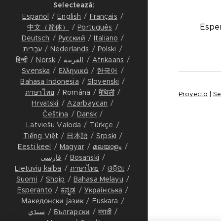
ISTORIE
Selectează
Español
English
Français
CINE SUNTEM
Esper
中文（简体）
Português
Deutsch
Русский
Italiano
INFORMAȚII DE
עִבְרִית
Nederlands
Polski
CONTACT
हिन्दी
Norsk
العربية
Afrikaans
Svenska
Ελληνικά
한국어
Bahasa Indonesia
Slovenski
ภาษาไทย
Română
मैथिली
Proyecto
|
Se
Hrvatski
Azərbaycan
Čeština
Dansk
Latviešu Valoda
Türkçe
Tiếng Việt
日本語
Srpski
Eesti keel
Magyar
മലയാളം
فارسی
Bosanski
Lietuvių kalba
ภาษาไทย
ଓଡ଼ିଆ
Suomi
Shqip
Bahasa Melayu
Esperanto
ಕನ್ನಡ
Українська
Македонски јазик
Euskara
سنڌي
Български
मराठी