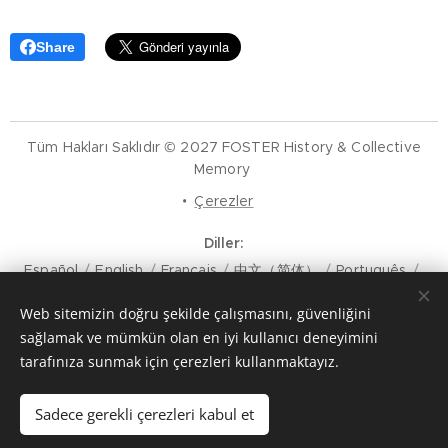
Share
Tüm Hakları Saklıdır © 2027 FOSTER History & Collective
Memory
Çerezler
Diller
Español
English
Français
中文（简体）
Português
Deutsch
Русский
Italiano
עִבְרִית
Nederlands
Polski
Web sitemizin doğru şekilde çalışmasını, güvenliğini
हिन्दी
Norsk
العربية
Afrikaans
Svenska
Ελληνικά
한국어
Bahasa Indonesia
Slovenski
ภาษาไทย
Română
sağlamak ve mümkün olan en iyi kullanıcı deneyimini
मैथिली
Hrvatski
Azərbaycan
Čeština
Dansk
tarafınıza sunmak için çerezleri kullanmaktayız.
Latviešu Valoda
Türkçe
Tiếng Việt
日本語
Srpski
Eesti keel
Magyar
മലയാളം
فارسی
Bosanski
Sadece gerekli çerezleri kabul et
Lietuvių kalba
ภาษาไทย
ଓଡ଼ିଆ
Suomi
Shqip
Bahasa Melayu
Esperanto
ಕನ್ನಡ
Українська