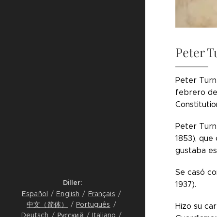
Peter T
Peter Turne
febrero de
Constitutio
Peter Turne
1853), que
gustaba es
Se casó con
Diller
1937).
Español
English
Français
中文（简体）
Português
Hizo su ca
Deutsch
Русский
Italiano