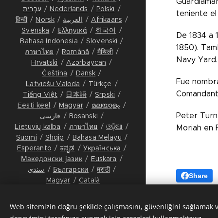
Guardiamar
עִבְרִית
Nederlands
Polski
teniente el
हिन्दी
Norsk
العربية
Afrikaans
Svenska
Ελληνικά
한국어
De 1834 a 1
Bahasa Indonesia
Slovenski
1850). Tamb
ภาษาไทย
Română
मैथिली
Navy Yard.
Hrvatski
Azərbaycan
Čeština
Dansk
Fue nombra
Latviešu Valoda
Türkçe
Comandante
Tiếng Việt
日本語
Srpski
Eesti keel
Magyar
മലയാളം
Peter Turn
فارسی
Bosanski
Lietuvių kalba
ภาษาไทย
ଓଡ଼ିଆ
Moriah en F
Suomi
Shqip
Bahasa Melayu
Esperanto
ಕನ್ನಡ
Українська
Македонски јазик
Euskara
سنڌي
Български
मराठी
Share
Magyar
Català
Tüm Hakları Saklıdır © 2027
FOSTER History & Collective
Web sitemizin doğru şekilde çalışmasını, güvenliğini sağlamak 
Memory