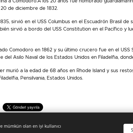
ina a Comodoro.A los 20 años fue nombrado guardiamarin
 20 de diciembre de 1832.
835, sirvió en el USS Columbus en el Escuadrón Brasil de s
ién sirvió a bordo del USS Constitution en el Pacífico y l
do Comodoro en 1862 y su último crucero fue en el USS
 del Asilo Naval de los Estados Unidos en Filadelfia, don
er murió a la edad de 68 años en Rhode Island y sus rest
iladelfia, Pensilvania, Estados Unidos.
ve mümkün olan en iyi kullanıcı
S