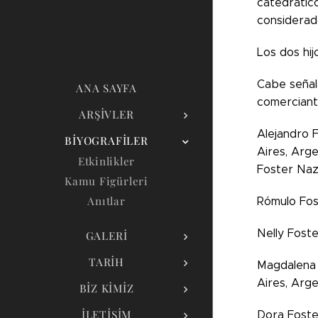
catedrátic
considerad
Los dos hij
Cabe señala
ANA SAYFA
comerciant
ARŞIVLER
Alejandro 
BIYOGRAFILER
Aires, Arge
Etkinlikler
Foster Naz
Kamu Figürleri
Anıtlar
Rómulo Fos
Nelly Foste
GALERI
TARIH
Magdalena 
Aires, Arge
BIZ KIMIZ
İLETIŞIM
Dora Foste