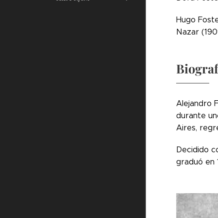
Hugo Foste
Nazar (1909
Biograf
Alejandro F
durante un
Aires, regr
Decidido co
graduó en 