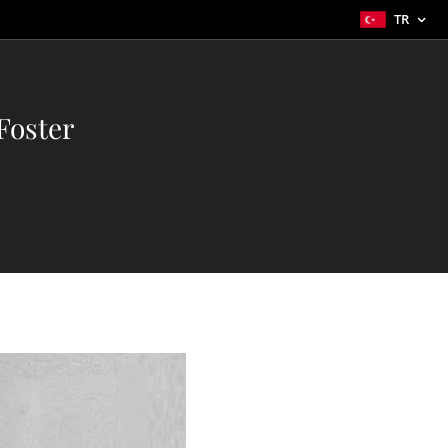
TR
Foster