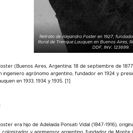
Retrato de Alejandro Foster en 1927, fundado
Rural de Trenque Lauquen en Buenos Aires, R
DDF, INV. 123699.
oster (Buenos Aires, Argentina; 18 de septiembre de 1877 
un ingeniero agrónomo argentino, fundador en 1924 y presi
uquen en 1933, 1934 y 1935. [1]
a
oster era hijo de Adelaida Ponsati Vidal (1847-1916), origi
), colonizador y agrimensor argentino, fundador de Monte