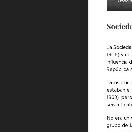
1900, e
Socied
La Socieda
1906) y co
influencia 
República 
La instituc
estaban el 
1863), pero
seis mil ca
No era un 
grupo de 1