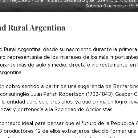
l Sr. Alejandro Foster (cuarto desde la izquierda en la última fila
Sábado 9 de marzo de 1
ad Rural Argentina
d Rural Argentina, desde su nacimiento durante la primera
mo representante de los intereses de los más importantes
durante más de siglo y medio, directa o indirectamente, en 
Argentina.
ión cobró sentido a partir de una sugerencia de Bernardin
cónsul inglés Juan Parish Robertson (1792-1843), Gaspar C
 la entidad duró solo tres años, ya que un malón logró llev
bezas y pertenecía a la Sociedad de Accionistas.
contexto ideal para pensar que el futuro de la República
3 productores, 12 de ellos extranjeros, decidió formar un