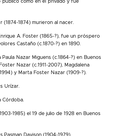
o público como en el privado y fue
r (1874-1874) murieron al nacer.
Enrique A. Foster (1865-?), fue un próspero
olores Castaño (c.1870-?) en 1890.
a Paula Nazar Miguens (c.1864-?) en Buenos
y Foster Nazar (c.1911-2007), Magdalena
1994) y Marta Foster Nazar (1909-?).
s Urízar.
la Córdoba.
03-1985) el 19 de julio de 1928 en Buenos
s Pasman Davison (1904-1979).