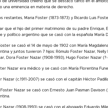
o de universidad chileno que se destacó tanto en el ámbit
o una eminencia en materia de derecho.
os restantes, Maria Foster (1873-1873) y Ricardo Luis Foste
r que el hijo del primer matrimonio de su padre Enrique, 
e y político argentino que se casó con la española María D
Foster se casó el 14 de mayo de 1902 con María Magdalen
ntina y juntos tuvieron 7 hijos: Rómulo Foster Nazar, Nell
ar, Dora Foster Nazar (1908-1993), Hugo Foster Nazar (?-
ter Nazar era médico y se casó con María Florentina Fune
r Nazar (c.1911-2007) se casó con el capitán Héctor Padil
Foster Nazar se casó con Ernesto Juan Pasman Davison (19
ntina.
r Nazar (1908-1993) se casó con el abogado Eduardo Mile