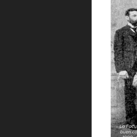
La Facu
buen co