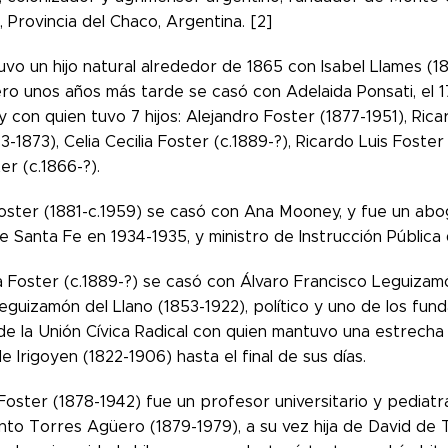
, Provincia del Chaco, Argentina. [2]
vo un hijo natural alrededor de 1865 con Isabel Llames (1
ero unos años más tarde se casó con Adelaida Ponsati, el 
y con quien tuvo 7 hijos: Alejandro Foster (1877-1951), Rica
3-1873), Celia Cecilia Foster (c.1889-?), Ricardo Luis Foste
er (c.1866-?).
Foster (1881-c.1959) se casó con Ana Mooney, y fue un abog
e Santa Fe en 1934-1935, y ministro de Instrucción Pública 
ia Foster (c.1889-?) se casó con Álvaro Francisco Leguizamó
eguizamón del Llano (1853-1922), político y uno de los fund
de la Unión Cívica Radical con quien mantuvo una estrecha
 Irigoyen (1822-1906) hasta el final de sus días.
Foster (1878-1942) fue un profesor universitario y pediatr
nto Torres Agüero (1879-1979), a su vez hija de David de