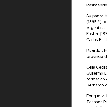
Resistencia
Su padre tu
(1865-?) p
Argentina, 
Foster (187
Carlos Fost
Ricardo I. 
provincia d
Celia Cecil
Guillermo L
formación 
Bernardo de
Enrique V. 
Tezanos Pi