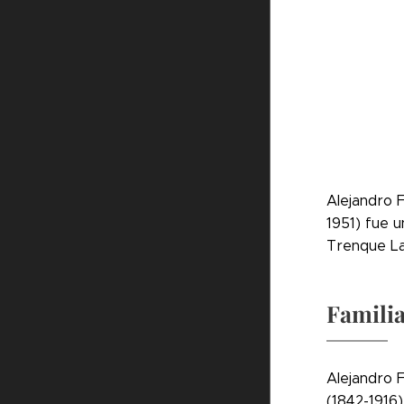
Alejandro F
1951) fue 
Trenque La
Famili
Alejandro F
(1842-1916