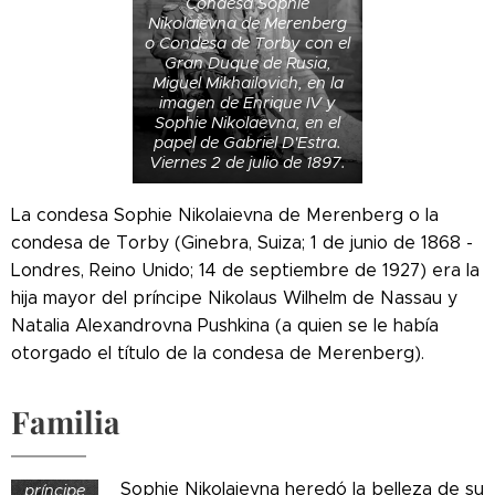
Condesa Sophie
Nikolaievna de Merenberg
o Condesa de Torby con el
Gran Duque de Rusia,
Miguel Mikhailovich, en la
imagen de Enrique IV y
Sophie Nikolaevna, en el
papel de Gabriel D'Estra.
Viernes 2 de julio de 1897.
La condesa Sophie Nikolaievna de Merenberg o la
condesa de Torby (Ginebra, Suiza; 1 de junio de 1868 -
Londres, Reino Unido; 14 de septiembre de 1927) era la
hija mayor del príncipe Nikolaus Wilhelm de Nassau y
Natalia Alexandrovna Pushkina (a quien se le había
otorgado el título de la condesa de Merenberg).
Familia
Su
padre,
el
Sophie Nikolaievna heredó la belleza de su
príncipe