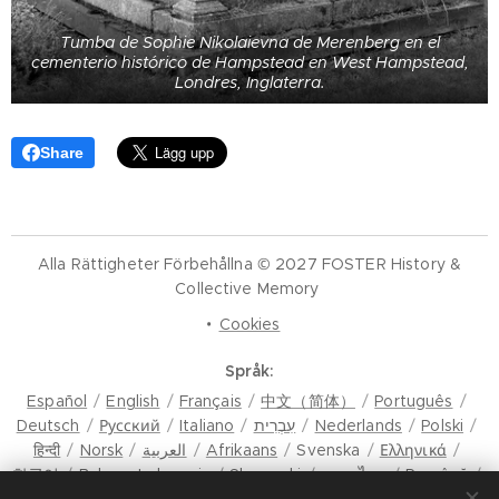
Tumba de Sophie Nikolaievna de Merenberg en el
cementerio histórico de Hampstead en West Hampstead,
Londres, Inglaterra.
Share
Alla Rättigheter Förbehållna © 2027 FOSTER History &
Collective Memory
Cookies
Språk
Español
English
Français
中文（简体）
Português
Deutsch
Русский
Italiano
עִבְרִית
Nederlands
Polski
हिन्दी
Norsk
العربية
Afrikaans
Svenska
Ελληνικά
한국어
Bahasa Indonesia
Slovenski
ภาษาไทย
Română