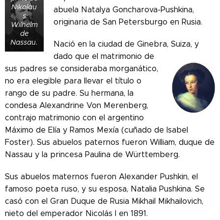
Nikolau
abuela Natalya Goncharova-Pushkina,
s
originaria de San Petersburgo en Rusia.
Wilhelm
de
Nassau.
Nació en la ciudad de Ginebra, Suiza, y
dado que el matrimonio de
sus padres se consideraba morganático,
no era elegible para llevar el título o
rango de su padre. Su hermana, la
condesa Alexandrine Von Merenberg,
contrajo matrimonio con el argentino
Máximo de Elía y Ramos Mexía (cuñado de Isabel
Foster). Sus abuelos paternos fueron William, duque de
Nassau y la princesa Paulina de Württemberg.
Sus abuelos maternos fueron Alexander Pushkin, el
famoso poeta ruso, y su esposa, Natalia Pushkina. Se
casó con el Gran Duque de Rusia Mikhail Mikhailovich,
nieto del emperador Nicolás I en 1891.