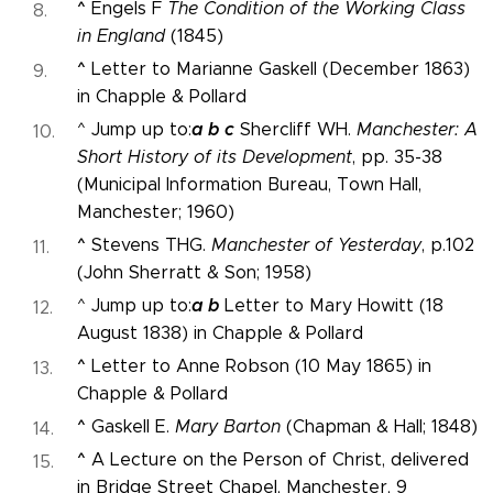
^
Engels F
The Condition of the Working Class
in England
(1845)
^
Letter to Marianne Gaskell (December 1863)
in Chapple & Pollard
a
b
c
^ Jump up to:
Shercliff WH.
Manchester: A
Short History of its Development
, pp. 35-38
(Municipal Information Bureau, Town Hall,
Manchester; 1960)
^
Stevens THG.
Manchester of Yesterday
, p.102
(John Sherratt & Son; 1958)
a
b
^ Jump up to:
Letter to Mary Howitt (18
August 1838) in Chapple & Pollard
^
Letter to Anne Robson (10 May 1865) in
Chapple & Pollard
^
Gaskell E.
Mary Barton
(Chapman & Hall; 1848)
^
A Lecture on the Person of Christ, delivered
in Bridge Street Chapel, Manchester, 9