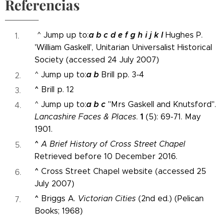
Referencias
a
b
c
d
e
f
g
h
i
j
k
l
^ Jump up to:
Hughes P.
'William Gaskell', Unitarian Universalist Historical
Society (accessed 24 July 2007)
a
b
^ Jump up to:
Brill pp. 3-4
^
Brill p. 12
a
b
c
^ Jump up to:
"Mrs Gaskell and Knutsford".
1
Lancashire Faces & Places
.
(5): 69-71. May
1901.
^
A Brief History of Cross Street Chapel
Retrieved before 10 December 2016.
^
Cross Street Chapel website (accessed 25
July 2007)
^
Briggs A.
Victorian Cities
(2nd ed.) (Pelican
Books; 1968)