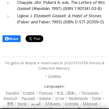
Chapple JAV, Pollard A, eds.
The Letters of Mrs
Gaskell
(Mandolin; 1997) (ISBN 1-901341-03-8)
Uglow J.
Elizabeth Gaskell: A Habit of Stories
(Faber and Faber; 1993) (ISBN 0-571-20359-0)
Share
Të gjitha të drejtat e rezervuara © 2022 FOSTER History &
Collective Memory
Cookies
Languages
Español
English
Français
中文（简体）
Português
Deutsch
Русский
Italiano
עִבְרִית
Nederlands
Polski
हिन्दी
Norsk
العربية
Afrikaans
Svenska
Ελληνικά