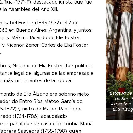
úñiga (1771-?), destacado jurista que fue
la Asamblea del Año XIII.
 Isabel Foster (1835-1932), el 7 de
863 en Buenos Aires, Argentina, y juntos
hijos: Máximo Ricardo de Elía Foster
) y Nicanor Zenon Carlos de Elía Foster
.
hijos, Nicanor de Elía Foster, fue político
tante legal de algunas de las empresas e
es más importantes de la época.
Estatua de
nando de Elía Álzaga era sobrino nieto
de San J
ador de Entre Ríos Mateo García de
Argentina.
95-1872) y nieto de Mateo Ramón de
Elía Álza
rado (1734-1786), acaudalado
e español que se casó con Toribia María
Cabrera Saavedra (1755-1798), quien