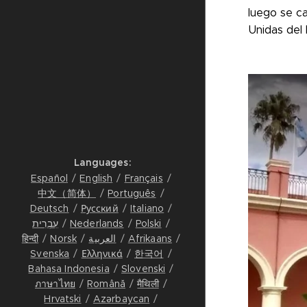
luego se ca
Unidas del 
Languages
Español
English
Français
中文（简体）
Português
Deutsch
Русский
Italiano
עִבְרִית
Nederlands
Polski
हिन्दी
Norsk
العربية
Afrikaans
Svenska
Ελληνικά
한국어
Bahasa Indonesia
Slovenski
ภาษาไทย
Română
मैथिली
Hrvatski
Azərbaycan