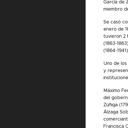
García de Z
miembro de 
Se casó con
enero de 1
tuvieron 2 
(1863-1863
(1864-1941)
Uno de los 
y represen
institucion
Máximo Fer
del gobern
Zúñiga (17
Álzaga Sob
comerciant
Francisca 