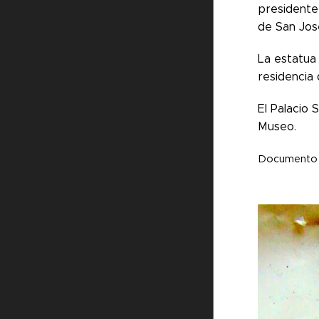
presidente
de San Jos
La estatua 
residencia 
El Palacio
Museo.
Documento pe