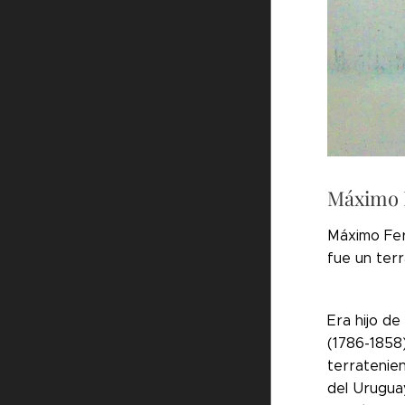
Máximo F
Máximo Fern
fue un terr
Era hijo d
(1786-1858
terratenien
del Urugua