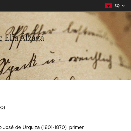
SQ
 Elía Álzaga
za
o José de Urquiza (1801-1870), primer