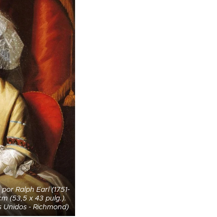
 por Ralph Earl (1751-
cm (53,5 x 43 pulg.).
os Unidos - Richmond)