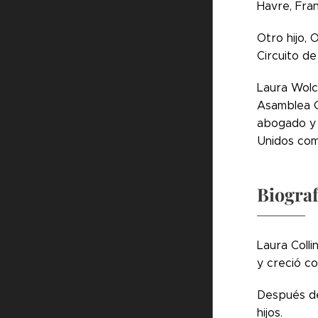
Havre, Fran
Otro hijo, 
Circuito d
Laura Wolc
Asamblea G
abogado y 
Unidos com
Biograf
Laura Colli
y creció c
Después de 
hijos.