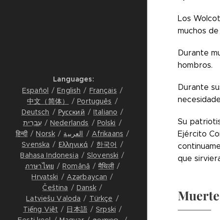
Los Wolcot
muchos de 
Durante mu
hombros.
Languages
Durante sus
Español
English
Français
necesidades
中文（简体）
Português
Deutsch
Русский
Italiano
Su patrioti
עִבְרִית
Nederlands
Polski
हिन्दी
Norsk
العربية
Afrikaans
Ejército Co
Svenska
Ελληνικά
한국어
continuame
Bahasa Indonesia
Slovenski
que sirvier
ภาษาไทย
Română
मैथिली
Hrvatski
Azərbaycan
Čeština
Dansk
Muerte
Latviešu Valoda
Türkçe
Tiếng Việt
日本語
Srpski