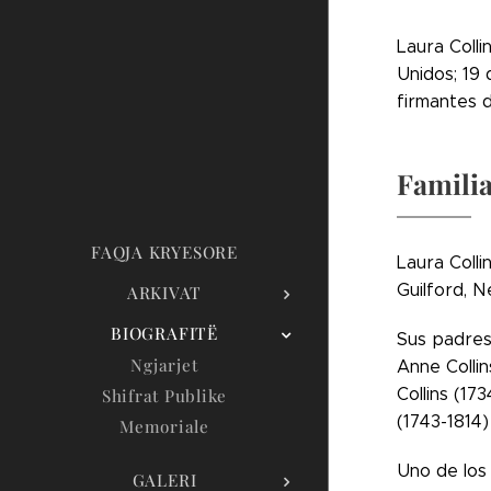
Laura Colli
Unidos; 19 
firmantes 
Famili
FAQJA KRYESORE
Laura Colli
Guilford, 
ARKIVAT
BIOGRAFITË
Sus padres 
Ngjarjet
Anne Collin
Collins (173
Shifrat Publike
(1743-1814)
Memoriale
Uno de los 
GALERI