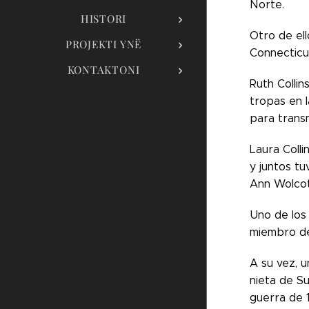
Norte.
HISTORI
Otro de ell
PROJEKTI YNË
Connecticu
KONTAKTONI
Ruth Colli
tropas en 
para trans
Laura Colli
y juntos tu
Ann Wolcot
Uno de los 
miembro de
A su vez, 
nieta de S
guerra de 