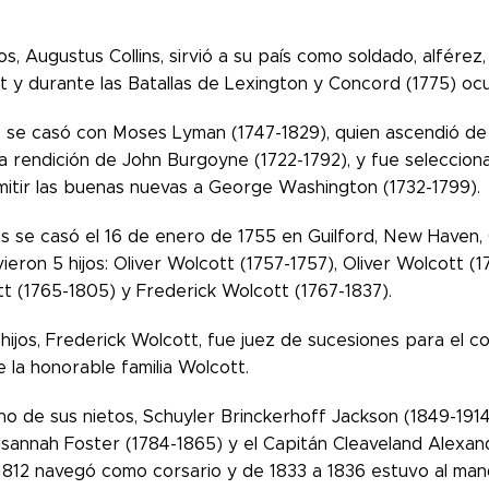
os, Augustus Collins, sirvió a su país como soldado, alférez,
t y durante las Batallas de Lexington y Concord (1775) oc
ns se casó con Moses Lyman (1747-1829), quien ascendió 
la rendición de John Burgoyne (1722-1792), y fue seleccio
mitir las buenas nuevas a George Washington (1732-1799).
ns se casó el 16 de enero de 1755 en Guilford, New Haven,
vieron 5 hijos: Oliver Wolcott (1757-1757), Oliver Wolcott (
t (1765-1805) y Frederick Wolcott (1767-1837).
hijos, Frederick Wolcott, fue juez de sucesiones para el co
 la honorable familia Wolcott.
uno de sus nietos, Schuyler Brinckerhoff Jackson (1849-191
usannah Foster (1784-1865) y el Capitán Cleaveland Alexan
1812 navegó como corsario y de 1833 a 1836 estuvo al ma