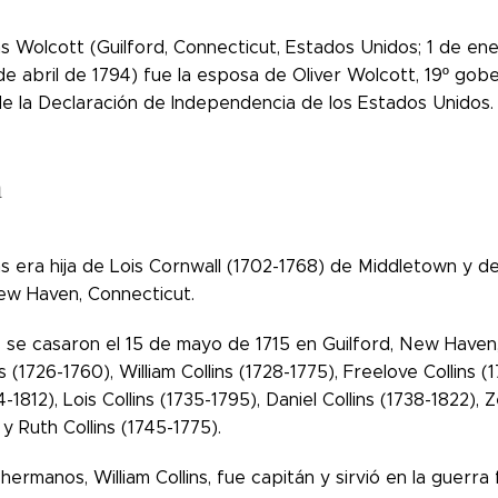
ns Wolcott (Guilford, Connecticut, Estados Unidos; 1 de ene
de abril de 1794) fue la esposa de Oliver Wolcott, 19º go
de la Declaración de Independencia de los Estados Unidos.
a
ns era hija de Lois Cornwall (1702-1768) de Middletown y del
New Haven, Connecticut.
se casaron el 15 de mayo de 1715 en Guilford, New Haven, 
s (1726-1760), William Collins (1728-1775), Freelove Collins (
4-1812), Lois Collins (1735-1795), Daniel Collins (1738-1822), 
 y Ruth Collins (1745-1775).
hermanos, William Collins, fue capitán y sirvió en la guerra