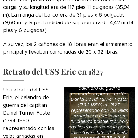
carga, y su longitud era de 117 pies 11 pulgadas (35,94
m). La manga del barco era de 31 pies x 6 pulgadas
(9,60 m) y la profundidad de sujeción era de 4,42 m (14
pies y 6 pulgadas).
A su vez, los 2 cañones de 18 libras eran el armamento
principal y llevaban carronadas de 20 x 32 libras.
Retrato del USS Erie en 1827
Un retrato del USS Erie, el
balandro de guerra
Un retrato del USS
comandado por el capitán
Erie, el balandro de
Daniel David Turner Foster
(1794-1850) en 1827,
guerra del capitán
representado con las velas
Daniel Turner Foster
arriadas en medio de un
(1794-1850),
turbulento paisaje marino y
dos figuras cerca de la popa,
representado con las
inscritas en latín. Acuarela
velas arriadas en