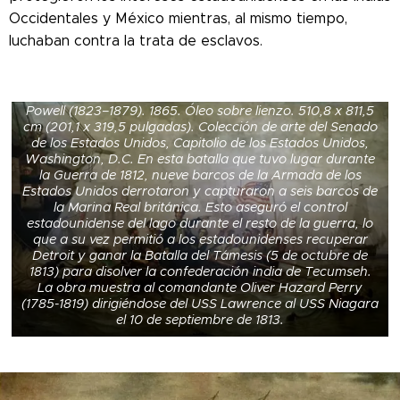
Occidentales y México mientras, al mismo tiempo,
luchaban contra la trata de esclavos.
Pintura de la batalla del lago Erie por William Henry
Powell (1823–1879). 1865. Óleo sobre lienzo. 510,8 x 811,5
cm (201,1 x 319,5 pulgadas). Colección de arte del Senado
de los Estados Unidos, Capitolio de los Estados Unidos,
Washington, D.C. En esta batalla que tuvo lugar durante
la Guerra de 1812, nueve barcos de la Armada de los
Estados Unidos derrotaron y capturaron a seis barcos de
la Marina Real británica. Esto aseguró el control
estadounidense del lago durante el resto de la guerra, lo
que a su vez permitió a los estadounidenses recuperar
Detroit y ganar la Batalla del Támesis (5 de octubre de
1813) para disolver la confederación india de Tecumseh.
La obra muestra al comandante Oliver Hazard Perry
(1785-1819) dirigiéndose del USS Lawrence al USS Niagara
el 10 de septiembre de 1813.