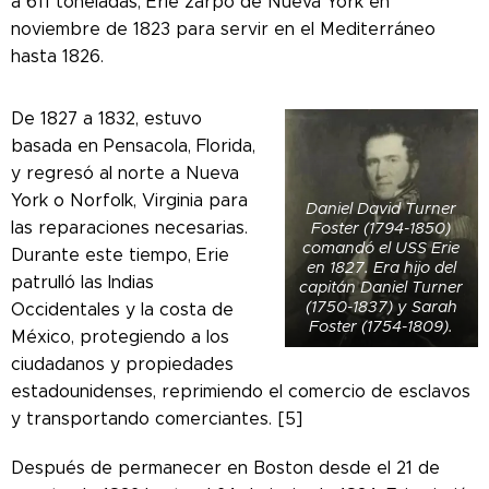
a 611 toneladas, Erie zarpó de Nueva York en
noviembre de 1823 para servir en el Mediterráneo
hasta 1826.
De 1827 a 1832, estuvo
basada en Pensacola, Florida,
y regresó al norte a Nueva
York o Norfolk, Virginia para
Daniel David Turner
las reparaciones necesarias.
Foster (1794-1850)
comandó el USS Erie
Durante este tiempo, Erie
en 1827. Era hijo del
patrulló las Indias
capitán Daniel Turner
(1750-1837) y Sarah
Occidentales y la costa de
Foster (1754-1809).
México, protegiendo a los
ciudadanos y propiedades
estadounidenses, reprimiendo el comercio de esclavos
y transportando comerciantes. [5]
Después de permanecer en Boston desde el 21 de