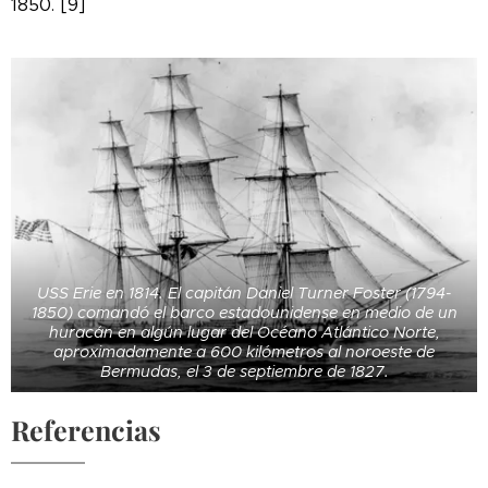
1850. [9]
USS Erie en 1814. El capitán Daniel Turner Foster (1794-
1850) comandó el barco estadounidense en medio de un
huracán en algún lugar del Océano Atlántico Norte,
aproximadamente a 600 kilómetros al noroeste de
Bermudas, el 3 de septiembre de 1827.
Referencias