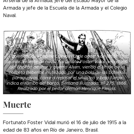
Arsenal de la Armada, jefe del Estado Mayor de la
Armada y jefe de la Escuela de la Armada y el Colegio
Naval.
Combate de Paso de Cuevas (12 de agosto de 1865): El
primer teniente de navío Fortunato Foster Vidal, secretario
del capitán de mar y guerra Alvim, viendo el timón de la
corbeta Beberibe inutilizado por una bala de las baterías
paraguayas, corre a reparar el siniestro y bajo fuego
indica el rumbo del barco. Semana Illustrada, nº 275, 1866.
Realizado por el pintor alemán Henrique Fleiuss.
Muerte
Fortunato Foster Vidal murió el 16 de julio de 1915 a la
edad de 83 años en Río de Janeiro, Brasil.