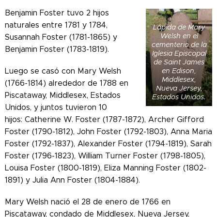
Benjamin Foster tuvo 2 hijos
naturales entre 1781 y 1784,
Lápida de Mary
Welsh en el
Susannah Foster (1781-1865) y
cementerio de la
Benjamin Foster (1783-1819).
Iglesia Episcopal
de Saint James
en Edison,
Luego se casó con Mary Welsh
Middlesex,
(1766-1814) alrededor de 1788 en
Nueva Jersey,
Piscataway, Middlesex, Estados
Estados Unidos.
Unidos, y juntos tuvieron 10
hijos:
Catherine W. Foster (1787-1872), Archer Gifford
Foster (1790-1812), John Foster (1792-1803), Anna Maria
Foster (1792-1837), Alexander Foster (1794-1819), Sarah
Foster (1796-1823), William Turner Foster (1798-1805),
Louisa Foster (1800-1819), Eliza Manning Foster (1802-
1891) y Julia Ann Foster (1804-1884).
Mary Welsh nació el 28 de enero de 1766 en
Piscataway, condado de Middlesex, Nueva Jersey,