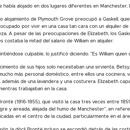
se había alojado en dos lugares diferentes en Manchester, 
o alojamiento de Plymouth Grove preocupó a Gaskell, quien,
cupado por vivir en una casa tan cara con un alquiler de 1
za. A pesar de las preocupaciones de Elizabeth, los Gaskel
s costaba la mitad del salario de William en alquiler.
sintiéndose culpable, lo justificó diciendo: "Es William qui
cimiento de sus hijos solo necesitaban una sirvienta, Bets
cho más personal doméstico, entre ellos una cocinera, var
re, además de una lavandera y una costurera. Elizabeth cap
ientras trabajaban en la casa.
rontë (1816-1855), que visitó la casa tres veces entre 185
gre y aireada, alejada del humo de Manchester", en referen
cadas en el centro de la ciudad, particularmente en el ár
ión, la dócil Brontë incluso se escondió detrás de las cort