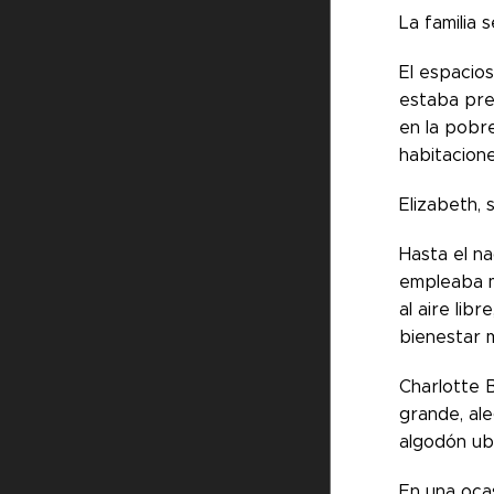
La familia 
El espacios
estaba preo
en la pobre
habitacione
Elizabeth, 
Hasta el na
empleaba mu
al aire lib
bienestar m
Charlotte B
grande, ale
algodón ubi
En una ocas