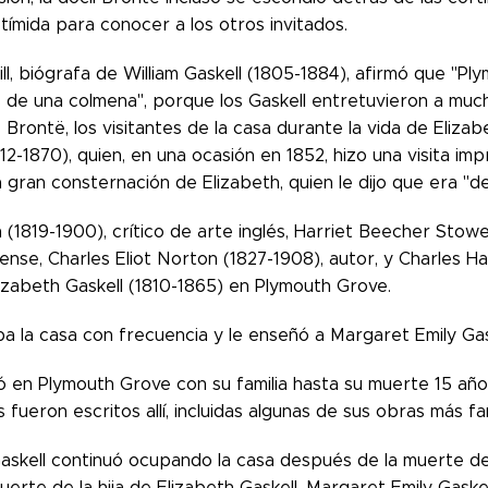
ímida para conocer a los otros invitados.
ll, biógrafa de William Gaskell (1805-1884), afirmó que "
 de una colmena", porque los Gaskell entretuvieron a mucho
rontë, los visitantes de la casa durante la vida de Elizab
12-1870), quien, en una ocasión en 1852, hizo una visita imp
 gran consternación de Elizabeth, quien le dijo que era "
 (1819-1900), crítico de arte inglés, Harriet Beecher Stowe 
nse, Charles Eliot Norton (1827-1908), autor, y Charles Ha
lizabeth Gaskell (1810-1865) en Plymouth Grove.
aba la casa con frecuencia y le enseñó a Margaret Emily Gask
ió en Plymouth Grove con su familia hasta su muerte 15 año
 fueron escritos allí, incluidas algunas de sus obras más
Gaskell continuó ocupando la casa después de la muerte de
uerte de la hija de Elizabeth Gaskell, Margaret Emily Gaskell