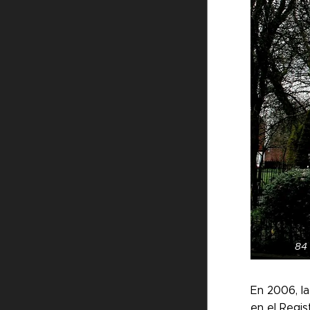
84 
En 2006, l
en el Regis