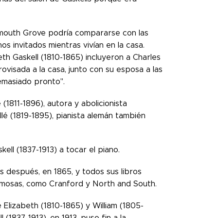
Plymouth Grove podría compararse con las
s invitados mientras vivían en la casa.
eth Gaskell (1810-1865) incluyeron a Charles
rovisada a la casa, junto con su esposa a las
demasiado pronto".
(1811-1896), autora y abolicionista
llé (1819-1895), pianista alemán también
ell (1837-1913) a tocar el piano.
s después, en 1865, y todos sus libros
 famosas, como Cranford y North and South.
 Elizabeth (1810-1865) y William (1805-
 (1837-1913), en 1913, puso fin a la