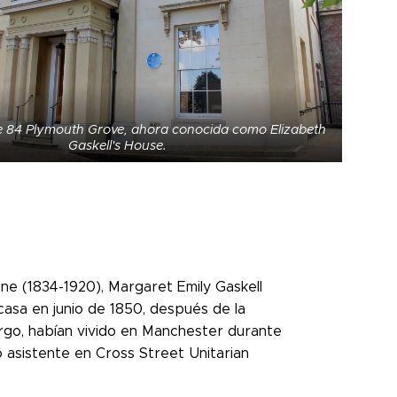
de 84 Plymouth Grove, ahora conocida como Elizabeth
Gaskell's House.
anne (1834-1920), Margaret Emily Gaskell
 casa en junio de 1850, después de la
argo, habían vivido en Manchester durante
o asistente en Cross Street Unitarian