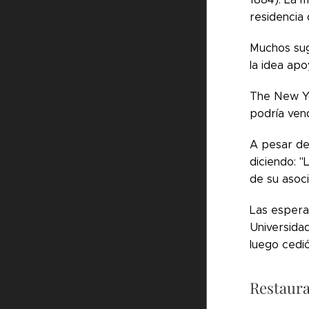
residencia d
Muchos sugi
la idea ap
The New Yo
podría ven
A pesar de 
diciendo: "
de su asoci
Las espera
Universida
luego cedió
Restaur