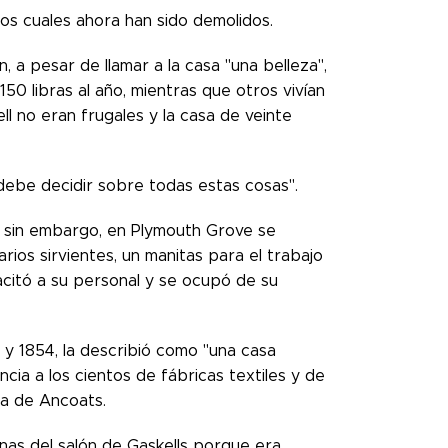
los cuales ahora han sido demolidos.
 a pesar de llamar a la casa "una belleza",
50 libras al año, mientras que otros vivían
l no eran frugales y la casa de veinte
en debe decidir sobre todas estas cosas".
y, sin embargo, en Plymouth Grove se
ios sirvientes, un manitas para el trabajo
acitó a su personal y se ocupó de su
1 y 1854, la describió como "una casa
cia a los cientos de fábricas textiles y de
ea de Ancoats.
inas del salón de Gaskells porque era