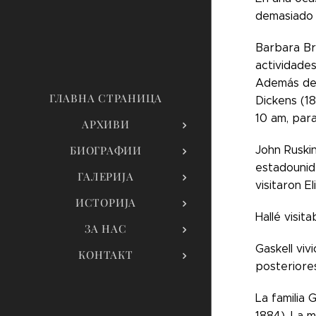
demasiado t
Barbara Bri
actividades
Además de B
ГЛАВНА СТРАНИЦА
Dickens (18
10 am, para
АРХИВИ
John Ruskin
БИОГРАФИИ
estadounide
ГАЛЕРИЈА
visitaron E
ИСТОРИЈА
Hallé visit
ЗА НАС
Gaskell viv
КОНТАКТ
posteriores
La familia 
1884). La m