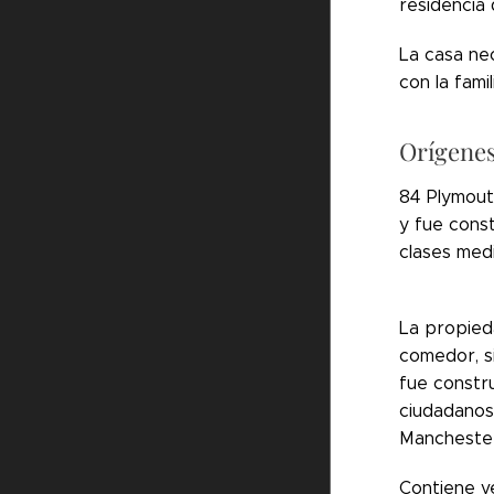
residencia
La casa neo
con la famil
Orígenes
84 Plymout
y fue cons
clases medi
La propied
comedor, si
fue constr
ciudadanos
Mancheste
Contiene v