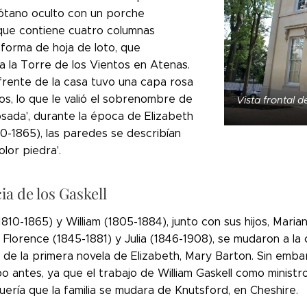
ótano oculto con un porche
que contiene cuatro columnas
 forma de hoja de loto, que
a la Torre de los Vientos en Atenas.
frente de la casa tuvo una capa rosa
s, lo que le valió el sobrenombre de
Vista frontal 
osada', durante la época de Elizabeth
10-1865), las paredes se describían
lor piedra'.
ia de los Gaskell
1810-1865) y William (1805-1884), junto con sus hijos, Mari
, Florence (1845-1881) y Julia (1846-1908), se mudaron a la
n de la primera novela de Elizabeth, Mary Barton. Sin emb
o antes, ya que el trabajo de William Gaskell como ministr
ería que la familia se mudara de Knutsford, en Cheshire.