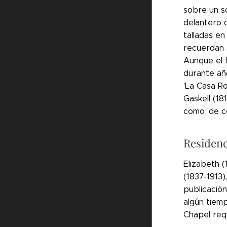
sobre un s
delantero 
talladas en
recuerdan 
Aunque el 
durante año
'La Casa R
Gaskell (18
como 'de co
Residenc
Elizabeth (
(1837-1913)
publicació
algún tiemp
Chapel requ