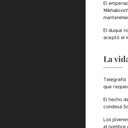
El emperado
Mikhailovic
mantenimien
El duque n
aceptó el 
La vid
Telegrafió 
que requier
El hecho de
condesa So
Los jóvene
el nombre c