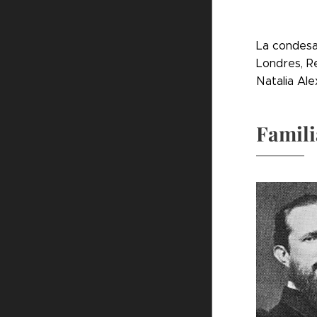
La condesa
Londres, Re
Natalia Ale
Famili