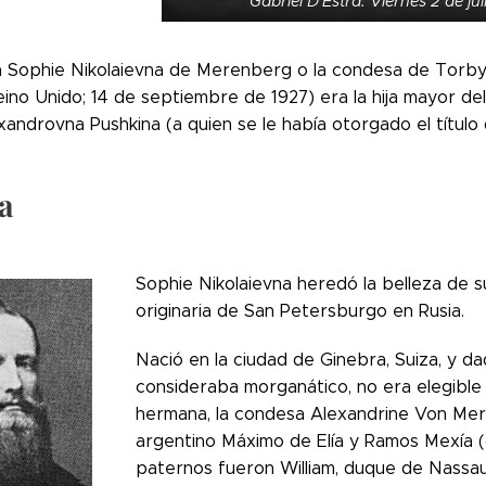
Gabriel D'Estra. Viernes 2 de jul
 Sophie Nikolaievna de Merenberg o la condesa de Torby (G
ino Unido; 14 de septiembre de 1927) era la hija mayor de
xandrovna Pushkina (a quien se le había otorgado el títul
a
Sophie Nikolaievna heredó la belleza de 
originaria de San Petersburgo en Rusia.
Nació en la ciudad de Ginebra, Suiza, y d
consideraba morganático, no era elegible p
hermana, la condesa Alexandrine Von Mer
argentino Máximo de Elía y Ramos Mexía (
paternos fueron William, duque de Nassa