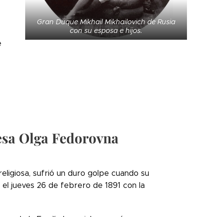
Gran Duque Mikhail Mikhailovich de Rusia
con su esposa e hijos.
e
-
uesa Olga Fedorovna
ligiosa, sufrió un duro golpe cuando su
 el jueves 26 de febrero de 1891 con la