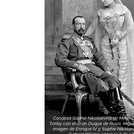
Condesa Sophie Nikolaievna de Meren
Torby con el Gran Duque de Rusia, Miguel
imagen de Enrique IV y Sophie Nikolaev