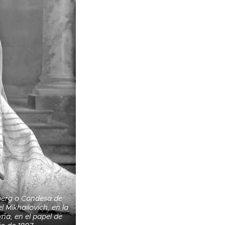
berg o Condesa de
 Mikhailovich, en la
na, en el papel de