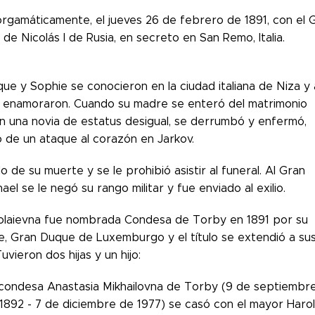
rgamáticamente, el jueves 26 de febrero de 1891, con el 
o de Nicolás I de Rusia, en secreto en San Remo, Italia.
ue y Sophie se conocieron en la ciudad italiana de Niza y 
e enamoraron. Cuando su madre se enteró del matrimonio
n una novia de estatus desigual, se derrumbó y enfermó,
ó de un ataque al corazón en Jarkov.
 de su muerte y se le prohibió asistir al funeral. Al Gran
el se le negó su rango militar y fue enviado al exilio.
olaievna fue nombrada Condesa de Torby en 1891 por su
he, Gran Duque de Luxemburgo y el título se extendió a su
Tuvieron dos hijas y un hijo:
condesa Anastasia Mikhailovna de Torby (9 de septiembr
1892 - 7 de diciembre de 1977) se casó con el mayor Haro