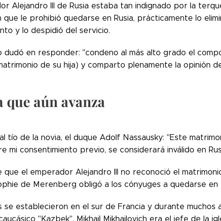
r Alejandro III de Rusia estaba tan indignado por la terq
h que le prohibió quedarse en Rusia, prácticamente lo eliminó
to y lo despidió del servicio.
o dudó en responder: "condeno al más alto grado el compo
matrimonio de su hija) y comparto plenamente la opinión d
a que aún avanza
al tío de la novia, el duque Adolf Nassausky: "Este matrimon
e mi consentimiento previo, se considerará inválido en Rusi
 que el emperador Alejandro III no reconoció el matrimonio 
phie de Merenberg obligó a los cónyuges a quedarse en e
s se establecieron en el sur de Francia y durante muchos
aucásico "Kazbek". Mikhail Mikhailovich era el jefe de la igl