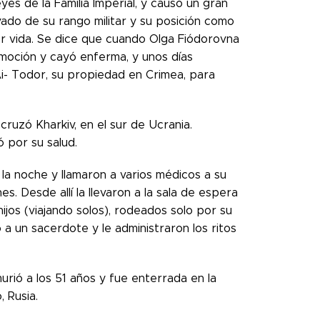
yes de la Familia Imperial, y causó un gran
vado de su rango militar y su posición como
por vida. Se dice que cuando Olga Fiódorovna
moción y cayó enferma, y ​​unos días
Ai- Todor, su propiedad en Crimea, para
 cruzó Kharkiv, en el sur de Ucrania.
 por su salud.
 la noche y llamaron a varios médicos a su
s. Desde allí la llevaron a la sala de espera
ijos (viajando solos), rodeados solo por su
ó a un sacerdote y le administraron los ritos
urió a los 51 años y fue enterrada en la
 Rusia.