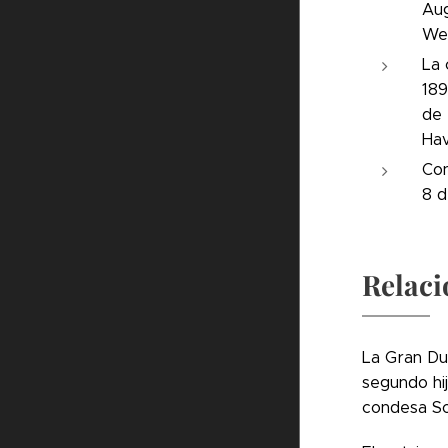
Aug
Wer
La 
189
de 
Hav
Con
8 d
Relaci
La Gran Du
segundo hij
condesa So