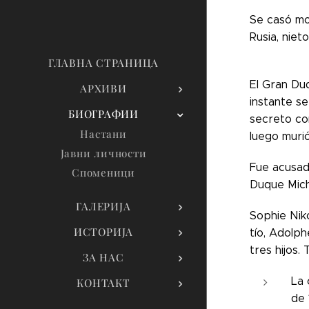
Se casó mo
Rusia, niet
ГЛАВНА СТРАНИЦА
El Gran Duq
АРХИВИ
instante s
БИОГРАФИИ
secreto co
Настани
luego muri
Јавни личности
Fue acusado
Споменици
Duque Micha
ГАЛЕРИЈА
Sophie Nik
ИСТОРИЈА
tío, Adolp
tres hijos. 
ЗА НАС
La 
КОНТАКТ
de 