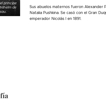
el príncipe
Sus abuelos maternos fueron Alexander Pu
Wilhelm de
sau.
Natalia Pushkina. Se casó con el Gran Duqu
emperador Nicolás I en 1891.
fía