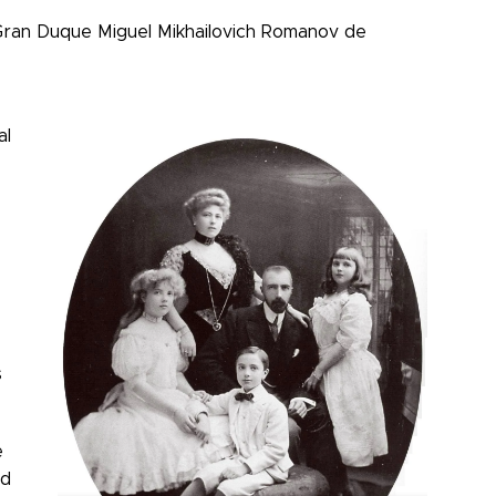
Gran Duque Miguel Mikhailovich Romanov de
al
s
e
ld