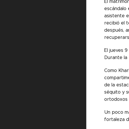
El matrimon
escándalo e
asistente e
recibió el 
después, an
recuperars
El jueves 9
Durante la 
Como Kharki
compartimen
de la estac
séquito y s
ortodoxos 
Un poco más
fortaleza 