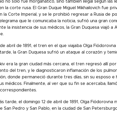
io no solo fue morganático, sino también ilegal según las le
n la corte rusa. El Gran Duque Miguel Mikhailovich fue pri
n la Corte Imperial, y se le prohibió regresar a Rusia de 
telegrama que le comunicaba la noticia, sufrió una gran con
te la insistencia de sus médicos, la Gran Duquesa viajó a 
e.
 de abril de 1891, el tren en el que viajaba Olga Fiódorovna
tarde, la Gran Duquesa sufrió un ataque al corazón y temió
v era la gran ciudad más cercana, el tren regresó allí por
to del tren, y le diagnosticaron inflamación de los pulmone
ión, donde permaneció durante tres días, sin su esposo e h
us médicos. Finalmente, al ver que su fin se acercaba, llam
correspondientes.
 tarde, el domingo 12 de abril de 1891, Olga Fiódorovna m
de San Pedro y San Pablo, en la ciudad de San Petersburgo,