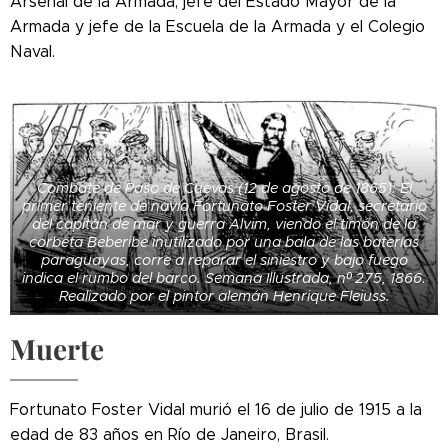
Arsenal de la Armada, jefe del Estado Mayor de la
Armada y jefe de la Escuela de la Armada y el Colegio
Naval.
Combate de Paso de Cuevas (12 de agosto de 1865): El
primer teniente de navío Fortunato Foster Vidal, secretario
del capitán de mar y guerra Alvim, viendo el timón de la
corbeta Beberibe inutilizado por una bala de las baterías
paraguayas, corre a reparar el siniestro y bajo fuego
indica el rumbo del barco. Semana Illustrada, nº 275, 1866.
Realizado por el pintor alemán Henrique Fleiuss.
Muerte
Fortunato Foster Vidal murió el 16 de julio de 1915 a la
edad de 83 años en Río de Janeiro, Brasil.