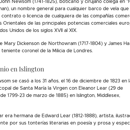
John Newsom (1741-1825), boticario y cirujano colega en "
aman), un nombre general para cualquier barco de vela que
 contrato o licencia de cualquiera de las compañías comer
as Orientales de las principales potencias comerciales eur
dos Unidos de los siglos XVII al XIX.
de Mary Dickenson de Northowram (1717-1804) y James Har
, teniente coronel de la Milicia de Londres.
io en Islington
som se casó a los 31 años, el 16 de diciembre de 1823 en l
scopal de Santa María la Virgen con Eleanor Lear (29 de
de 1799-23 de marzo de 1885) en Islington, Middlesex,
r era hermana de Edward Lear (1812-1888), artista, ilustra
nte por sus tonterías literarias en poesía y prosa y espec