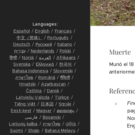
Languages
Español
English
Français
中文（简体）
Português
Deutsch
Русский
Italiano
Muerte
Polski
Nederlands
עִבְרִית
Afrikaans
العربية
Norsk
हिन्दी
Svenska
Ελληνικά
한국어
Murió el 1
Bahasa Indonesia
Slovenski
anteriorme
ภาษาไทย
Română
मैथिली
Hrvatski
Azərbaycan
Referenc
Čeština
Dansk
Latviešu Valoda
Türkçe
Fin
Tiếng Việt
日本語
Srpski
Eesti keel
Magyar
മലയാളം
pag
Bosanski
فارسی
No
Lietuvių kalba
ภาษาไทย
ଓଡ଼ିଆ
Eng
Suomi
Shqip
Bahasa Melayu