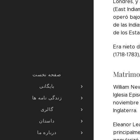
Londres, y 
(East Indi
operó bajo
de las Indi
de los Esta
Era nieto 
(1718-1783)
Matrimon
صفحه نخست
بایگانی
William New
Iglesia Epi
زندگی نامه ها
noviembre 
گالری
Inglaterra.
داستان
Eleanor Lea
درباره ما
principalme