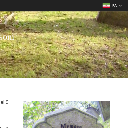
FA
wsom
el 9