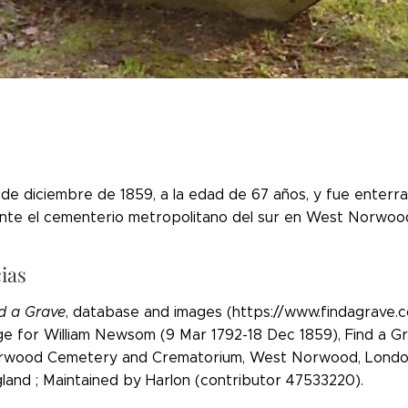
8 de diciembre de 1859, a la edad de 67 años, y fue enter
nte el cementerio metropolitano del sur en West Norwood, 
ias
d a Grave
, database and images (https://www.findagrave.
e for William Newsom (9 Mar 1792-18 Dec 1859), Find a Gr
rwood Cemetery and Crematorium, West Norwood, London
land ; Maintained by Harlon (contributor 47533220).