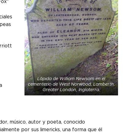
Fox"
ciales
opeas
riott
Lápida de William Newsom en el
cementerio de West Norwood, Lamberth,
a
Greater London, Inglaterra.
dor, músico, autor y poeta, conocido
ialmente por sus limericks, una forma que él