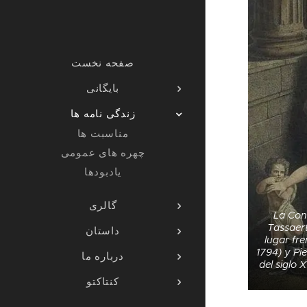
صفحه نخست
بایگانی
زندگی نامه ها
مناسبت ها
چهره های عمومی
یادبودها
گالری
La Con
Tassaert
داستان
lugar fre
1794) y Pi
درباره ما
del siglo 
کنتاکتو