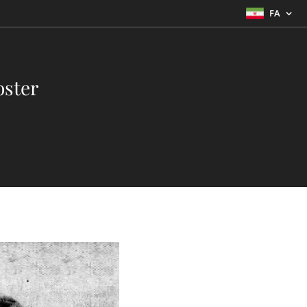
FA
oster