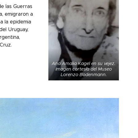
e las Guerras
a, emigraron a
a la epidemia
 del Uruguay,
rgentina,
Cruz.
Ana Amalia Kagel en su vejez.
Imagen cortesía del Museo
Lorenzo Bodenmann.