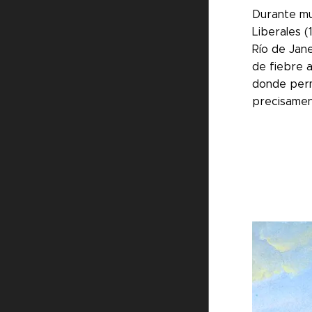
Durante mu
Liberales 
Río de Jane
de fiebre a
donde perm
precisamen