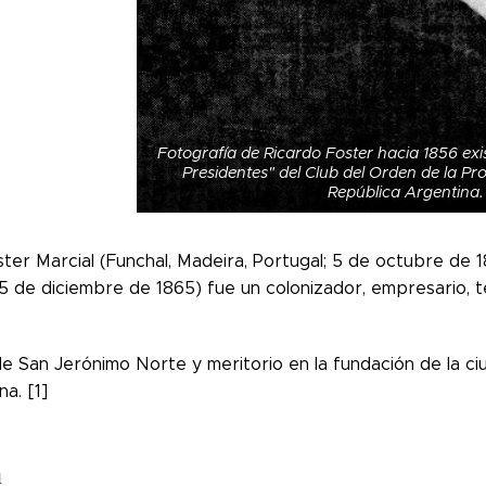
Fotografía de Ricardo Foster hacia 1856 exis
Presidentes" del Club del Orden de la Pr
República Argentina.
ter Marcial (Funchal, Madeira, Portugal; 5 de octubre de 1
5 de diciembre de 1865) fue un colonizador, empresario, t
e San Jerónimo Norte y meritorio en la fundación de la ci
na. [1]
a