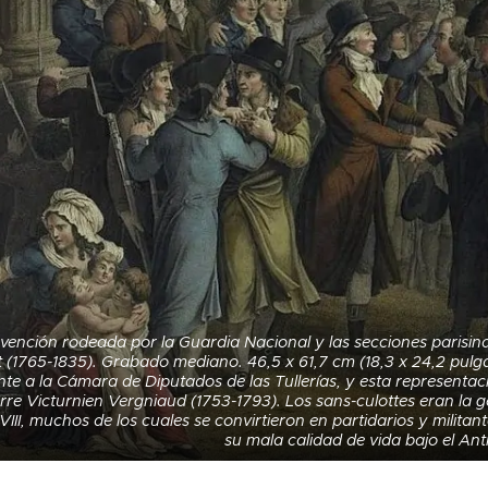
vención rodeada por la Guardia Nacional y las secciones parisin
 (1765-1835). Grabado mediano. 46,5 x 61,7 cm (18,3 x 24,2 pulg
nte a la Cámara de Diputados de las Tullerías, y esta representa
erre Victurnien Vergniaud (1753-1793). Los sans-culottes eran la g
XVIII, muchos de los cuales se convirtieron en partidarios y milit
su mala calidad de vida bajo el An