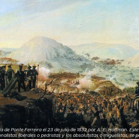
la de Ponte Ferreira el 23 de julio de 1832 por A. E. Hoffman. Este 
onalistas liberales o pedristas y los absolutistas o miguelistas, se