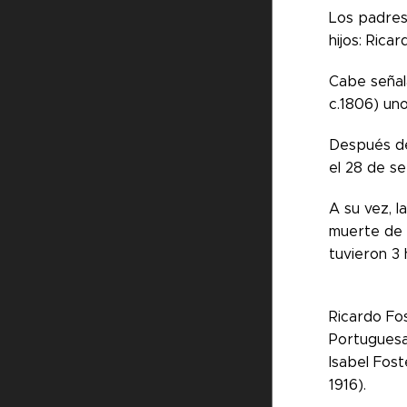
Los padres
hijos: Rica
Cabe señal
c.1806) uno
Después de
el 28 de s
A su vez, l
muerte de 
tuvieron 3 
Ricardo Fos
Portuguesa
Isabel Fost
1916).