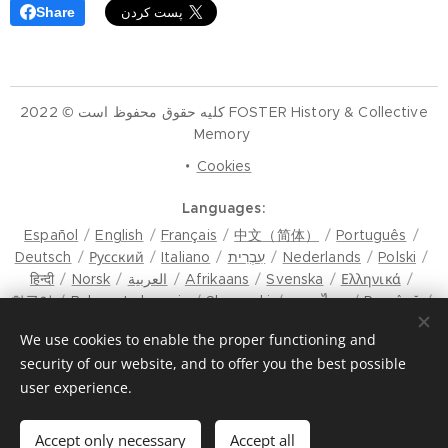
Share
کلیه حقوق محفوظ است © 2022 FOSTER History & Collective
Memory
Cookies
Languages
Español
English
Français
中文（简体）
Português
Polski
Nederlands
עִבְרִית
Italiano
Русский
Deutsch
Ελληνικά
Svenska
Afrikaans
العربية
Norsk
हिन्दी
한국어
Bahasa Indonesia
Slovenski
ภาษาไทย
Română
मैथिली
Hrvatski
Azərbaycan
Čeština
Dansk
We use cookies to enable the proper functioning and
Latviešu Valoda
Türkçe
Tiếng Việt
日本語
Srpski
security of our website, and to offer you the best possible
Bosanski
فارسی
മലയാളം
Magyar
Eesti keel
user experience.
Lietuvių kalba
ภาษาไทย
ଓଡ଼ିଆ
Suomi
Shqip
Bahasa Melayu
Esperanto
ಕನ್ನಡ
Українська
मराठी
Български
سنڌي
Euskara
Македонски јазик
Accept only necessary
Accept all