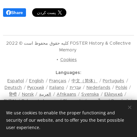
Share
کلیه حقوق محفوظ است © 2022 FOSTER History & Collective
Memory
Cookies
Languages
Español
English
Français
中文（简体）
Português
Polski
Nederlands
עִבְרִית
Italiano
Русский
Deutsch
Ελληνικά
Svenska
Afrikaans
العربية
Norsk
हिन्दी
한국어
Bahasa Indonesia
Slovenski
ภาษาไทย
Română
मैथिली
Hrvatski
Azərbaycan
Čeština
Dansk
We use cookies to enable the proper functioning and
Latviešu Valoda
Türkçe
Tiếng Việt
日本語
Srpski
security of our website, and to offer you the best possible
Bosanski
فارسی
മലയാളം
Magyar
Eesti keel
user experience.
Lietuvių kalba
ภาษาไทย
ଓଡ଼ିଆ
Suomi
Shqip
Bahasa Melayu
Esperanto
ಕನ್ನಡ
Українська