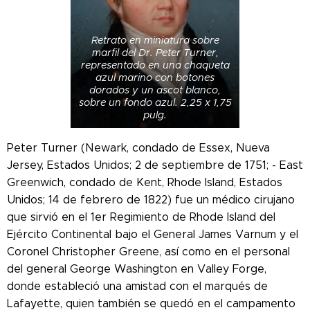
Retrato en miniatura sobre
marfil del Dr. Peter Turner,
representado en una chaqueta
azul marino con botones
dorados y un ascot blanco,
sobre un fondo azul. 2,25 x 1,75
pulg.
Peter Turner (
Newark, condado de Essex, Nueva
Jersey, Estados Unidos; 2 de septiembre de 1751; - East
Greenwich, condado de Kent, Rhode Island, Estados
Unidos; 14 de febrero de 1822) fue un médico cirujano
que sirvió en el 1er Regimiento de Rhode Island del
Ejército Continental bajo el General James Varnum y el
Coronel Christopher Greene, así como en el personal
del general George Washington en Valley Forge,
donde estableció una amistad con el marqués de
Lafayette, quien también se quedó en el campamento