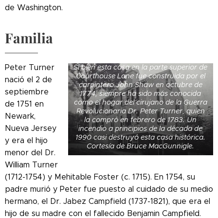
de Washington.
Familia
Peter Turner
Si bien esta casa en la parte superior de
Courthouse Lane fue construida por el
nació el 2 de
carpintero John Shaw en octubre de
septiembre
1774, siempre ha sido más conocida
como el hogar del cirujano de la Guerra
de 1751 en
Revolucionaria Dr. Peter Turner, quien
Newark,
la compró en febrero de 1783. Un
Nueva Jersey
incendio a principios de la década de
1990 casi destruyó esta casa histórica.
y era el hijo
Cortesía de Bruce MacGunnigle.
menor del Dr.
William Turner
(1712-1754) y Mehitable Foster (c. 1715). En 1754, su
padre murió y Peter fue puesto al cuidado de su medio
hermano, el Dr. Jabez Campfield (1737-1821), que era el
hijo de su madre con el fallecido Benjamin Campfield.