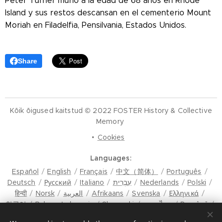
Peter Turner murió a la edad de 68 años en Rhode
Island y sus restos descansan en el cementerio Mount
Moriah en Filadelfia, Pensilvania, Estados Unidos.
Share
Kõik õigused kaitstud © 2022 FOSTER History & Collective
Memory
Cookies
Languages
Español
English
Français
中文（简体）
Português
Deutsch
Русский
Italiano
עִבְרִית
Nederlands
Polski
हिन्दी
Norsk
العربية
Afrikaans
Svenska
Ελληνικά
한국어
Bahasa Indonesia
Slovenski
ภาษาไทย
Română
मैथिली
Hrvatski
Azərbaycan
Čeština
Dansk