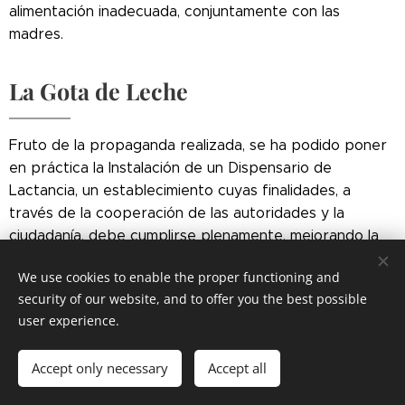
alimentación inadecuada, conjuntamente con las
madres.
La Gota de Leche
Fruto de la propaganda realizada, se ha podido poner
en práctica la Instalación de un Dispensario de
Lactancia, un establecimiento cuyas finalidades, a
través de la cooperación de las autoridades y la
ciudadanía, debe cumplirse plenamente, mejorando la
situación y el modo de vida de los infantes cuyas
We use cookies to enable the proper functioning and
madres no pudieron alimentarlos en la forma y de
security of our website, and to offer you the best possible
acuerdo con los preceptos señalados por la higiene y
user experience.
las necesidades de niños. [1]
El primer dispensario se ha establecido en la calle
Accept only necessary
Accept all
Cerrito 892 de Buenos Aires, bajo la dirección del Dr.