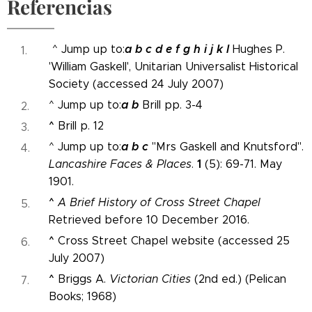
Referencias
a
b
c
d
e
f
g
h
i
j
k
l
^ Jump up to:
Hughes P.
'William Gaskell', Unitarian Universalist Historical
Society (accessed 24 July 2007)
a
b
^ Jump up to:
Brill pp. 3-4
^
Brill p. 12
a
b
c
^ Jump up to:
"Mrs Gaskell and Knutsford".
1
Lancashire Faces & Places
.
(5): 69-71. May
1901.
^
A Brief History of Cross Street Chapel
Retrieved before 10 December 2016.
^
Cross Street Chapel website (accessed 25
July 2007)
^
Briggs A.
Victorian Cities
(2nd ed.) (Pelican
Books; 1968)