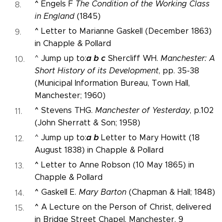
^
Engels F
The Condition of the Working Class
in England
(1845)
^
Letter to Marianne Gaskell (December 1863)
in Chapple & Pollard
a
b
c
^ Jump up to:
Shercliff WH.
Manchester: A
Short History of its Development
, pp. 35-38
(Municipal Information Bureau, Town Hall,
Manchester; 1960)
^
Stevens THG.
Manchester of Yesterday
, p.102
(John Sherratt & Son; 1958)
a
b
^ Jump up to:
Letter to Mary Howitt (18
August 1838) in Chapple & Pollard
^
Letter to Anne Robson (10 May 1865) in
Chapple & Pollard
^
Gaskell E.
Mary Barton
(Chapman & Hall; 1848)
^
A Lecture on the Person of Christ, delivered
in Bridge Street Chapel, Manchester, 9