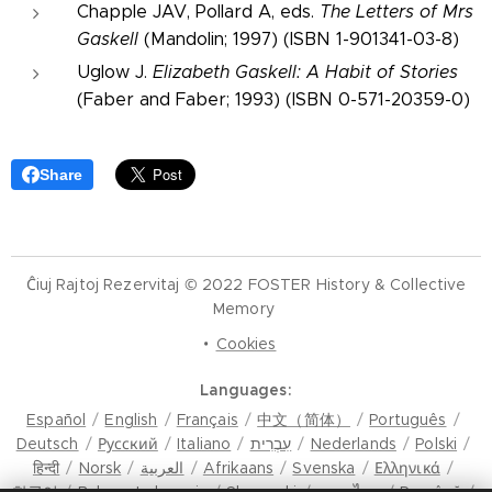
Chapple JAV, Pollard A, eds.
The Letters of Mrs
Gaskell
(Mandolin; 1997) (ISBN 1-901341-03-8)
Uglow J.
Elizabeth Gaskell: A Habit of Stories
(Faber and Faber; 1993) (ISBN 0-571-20359-0)
Share
Ĉiuj Rajtoj Rezervitaj © 2022 FOSTER History & Collective
Memory
Cookies
Languages
Español
English
Français
中文（简体）
Português
Deutsch
Русский
Italiano
עִבְרִית
Nederlands
Polski
हिन्दी
Norsk
العربية
Afrikaans
Svenska
Ελληνικά