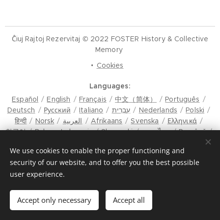
Ĉiuj Rajtoj Rezervitaj © 2022 FOSTER History & Collective
Memory
Cookies
Languages
Español
English
Français
中文（简体）
Português
Deutsch
Русский
Italiano
עִבְרִית
Nederlands
Polski
हिन्दी
Norsk
العربية
Afrikaans
Svenska
Ελληνικά
한국어
Bahasa Indonesia
Slovenski
ภาษาไทย
Română
मैथिली
Hrvatski
Azərbaycan
Čeština
Dansk
We use cookies to enable the proper functioning and
Latviešu Valoda
Türkçe
Tiếng Việt
日本語
Srpski
security of our website, and to offer you the best possible
Eesti keel
Magyar
മലയാളം
فارسی
Bosanski
user experience.
Lietuvių kalba
ภาษาไทย
ଓଡ଼ିଆ
Suomi
Shqip
Bahasa Melayu
Esperanto
ಕನ್ನಡ
Українська
Македонски јазик
Euskara
سنڌي
Български
मराठी
Accept only necessary
Accept all
Magyar
Català