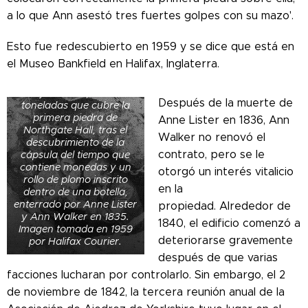
a lo que Ann asestó tres fuertes golpes con su mazo'.
Esto fue redescubierto en 1959 y se dice que está en
El contratista de
el Museo Bankfield en Halifax, Inglaterra.
demolición de Halifax
(derecha), con obreros,
debajo del bloque de dos
Después de la muerte de
toneladas que cubre la
primera piedra de
Anne Lister en 1836, Ann
Northgate Hall, tras el
Walker no renovó el
descubrimiento de la
contrato, pero se le
cápsula del tiempo que
contiene monedas y un
otorgó un interés vitalicio
rollo de plomo inscrito
en la
dentro de una botella,
enterrado por Anne Lister
propiedad.
Alrededor de
y Ann Walker en 1835.
1840, el edificio comenzó a
Imagen tomada en 1959
deteriorarse gravemente
por Halifax Courier.
después de que varias
facciones lucharan por controlarlo. Sin embargo, el 2
de noviembre de 1842, la tercera reunión anual de la