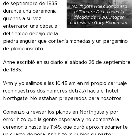
de septiembre de 1835
Northgate Hall cuando era
durante una ceremonia,
el Theatre De Luxe en la
década de 1930. Imagen
quienes a su vez
cortesía de Gary Beaumont.
enterraron una cápsula
del tiempo debajo de la
piedra angular que contenía monedas y un pergamino
de plomo inscrito.
Anne escribió en su diario el sábado 26 de septiembre
de 1835:
'Ann y yo salimos a las 10:45 am en mi propio carruaje
(con nuestros dos hombres detrás) hacia el hotel
Northgate. No estaban preparados para nosotros.
Comenzó a revisar los planos en Northgate y por
error hizo que la gente esperara y no comenzó la
ceremonia hasta las 11:45, que duró aproximadamente
un cuarto de hora. Ann hizo muy bien su parte.'