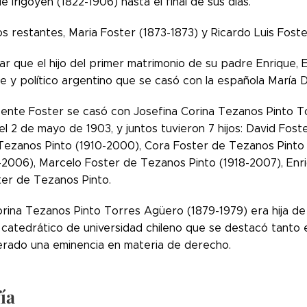
 Irigoyen (1822-1906) hasta el final de sus días.
os restantes, Maria Foster (1873-1873) y Ricardo Luis Foste
r que el hijo del primer matrimonio de su padre Enrique, 
e y político argentino que se casó con la española María D
cente Foster se casó con Josefina Corina Tezanos Pinto T
el 2 de mayo de 1903, y juntos tuvieron 7 hijos: David Fos
Tezanos Pinto (1910-2000), Cora Foster de Tezanos Pinto
6-2006), Marcelo Foster de Tezanos Pinto (1918-2007), Enr
ter de Tezanos Pinto.
orina Tezanos Pinto Torres Agüero (1879-1979) era hija de
catedrático de universidad chileno que se destacó tanto e
erado una eminencia en materia de derecho.
ía