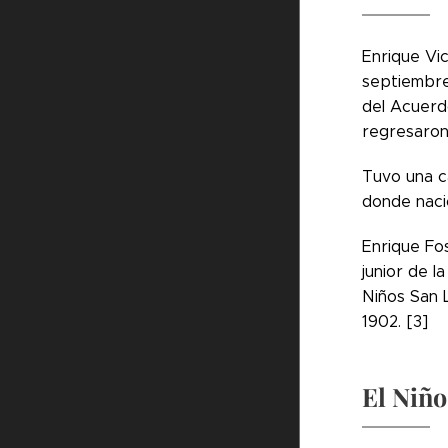
Enrique Vic
septiembre
del Acuerd
regresaron 
Tuvo una c
donde naci
Enrique Fos
junior de l
Niños San L
1902. [3]
El Niño