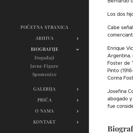
Bernardo de
Los dos hij
POČETNA STRANICA
Cabe señala
comerciant
ARHIVA
Enrique Vi
BIOGRAFIJE
Argentina, 
Događaji
Foster de 
Javne Figure
Pinto (191
Spomenice
Corina Fos
GALERIJA
Josefina C
abogado y 
PRIČA
fue consid
O NAMA
KONTAKT
Biograf