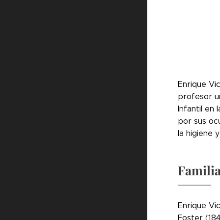
Enrique Vic
profesor u
Infantil en
por sus oc
la higiene 
Famili
Enrique Vic
Foster (18