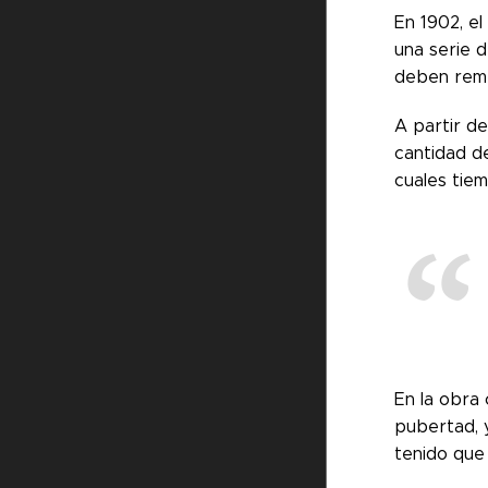
En 1902, e
una serie 
deben remed
A partir d
cantidad d
cuales tiem
En la obra 
pubertad, y
tenido que 