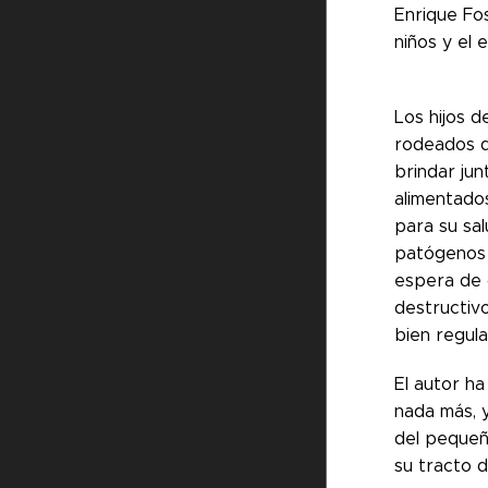
Enrique Fos
niños y el 
Los hijos d
rodeados d
brindar jun
alimentado
para su sa
patógenos 
espera de 
destructiv
bien regula
El autor h
nada más, y
del pequeñ
su tracto d