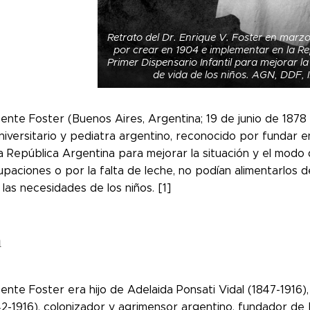
Retrato del Dr. Enrique V. Foster en marz
por crear en 1904 e implementar en la Re
Primer Dispensario Infantil para mejorar la
de vida de los niños. AGN, DDF, 
ente Foster (Buenos Aires, Argentina; 19 de junio de 1878 
niversitario y pediatra argentino, reconocido por fundar 
 la República Argentina para mejorar la situación y el modo
upaciones o por la falta de leche, no podían alimentarlos
y las necesidades de los niños. [1]
a
ente Foster era hijo de Adelaida Ponsati Vidal (1847-1916),
42-1916), colonizador y agrimensor argentino, fundador d