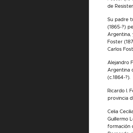
de Resisten
Su padre tu
(1865-?) p
Argentina, 
Foster (187
Carlos Fost
Alejandro 
Argentina 
(c.1864-?).
Ricardo I. 
provincia d
Celia Cecil
Guillermo L
formación 