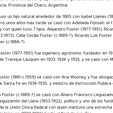
cia, Provincia del Chaco, Argentina.
vo un hijo natural alrededor de 1865 con Isabel Llames (1
ero unos años más tarde se casó con Adelaida Ponsati, el 
y con quien tuvo 7 hijos: Alejandro Foster (1877-1951), Rica
3-1873), Celia Cecilia Foster (c.1889-?), Ricardo Luis Foste
er (c.1866-?).
Foster (1877-1951) fue ingeniero agrónomo, fundador en 19
de Trenque Lauquen en 1933, 1934 y 1935, y se casó con 
Foster (1881-c.1959) se casó con Ana Mooney, y fue abogado
e Santa Fe en 1934-1935, y ministro de Instrucción Pública 
ia Foster (c.1889-?) se casó con Álvaro Francisco Leguizamó
eguizamón del Llano (1853-1922), político y uno de los fund
de la Unión Cívica Radical con quien mantuvo una estrecha