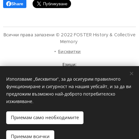
Share
Всички права запазени © 2022 FOSTER History & Collective
Memory
Бисквитки
Езици
Español
English
Français
中文（简体）
Português
Използваме „бисквитки“, за да осигурим правилното
Deutsch
Русский
Italiano
עִבְרִית
Nederlands
Polski
हिन्दी
Norsk
العربية
Afrikaans
Svenska
Ελληνικά
функциониране и сигурност на нашия уебсайт, и за да ви
한국어
Bahasa Indonesia
Slovenski
ภาษาไทย
Română
предложим възможно най-доброто потребителско
मैथिली
Hrvatski
Azərbaycan
Čeština
Dansk
изживяване.
Latviešu Valoda
Türkçe
Tiếng Việt
日本語
Srpski
Eesti keel
Magyar
മലയാളം
فارسی
Bosanski
Приемам само необходимите
Lietuvių kalba
ภาษาไทย
ଓଡ଼ିଆ
Suomi
Shqip
Bahasa Melayu
Esperanto
ಕನ್ನಡ
Українська
Македонски јазик
Euskara
سنڌي
Български
मराठी
Приемам всички