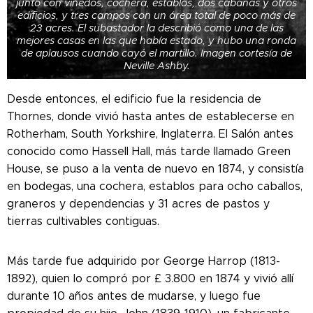
junto con viñedos, cochera, establos, dos cabañas y otros
edificios, y tres campos con un área total de poco más de
23 acres. El subastador la describió como una de las
mejores casas en las que había estado, y hubo una ronda
de aplausos cuando cayó el martillo. Imagen cortesía de
Neville Ashby.
Desde entonces, el edificio fue la residencia de
Thornes, donde vivió hasta antes de establecerse en
Rotherham, South Yorkshire, Inglaterra.
El Salón antes
conocido como Hassell Hall, más tarde llamado Green
House, se puso a la venta de nuevo en 1874, y consistía
en bodegas, una cochera, establos para ocho caballos,
graneros y dependencias y 31 acres de pastos y
tierras cultivables contiguas.
Más tarde fue adquirido por George Harrop (1813-
1892), quien lo compró por £ 3.800 en 1874 y vivió allí
durante 10 años antes de mudarse, y luego fue