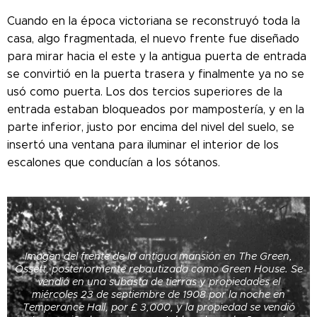
Cuando en la época victoriana se reconstruyó toda la
casa, algo fragmentada, el nuevo frente fue diseñado
para mirar hacia el este y la antigua puerta de entrada
se convirtió en la puerta trasera y finalmente ya no se
usó como puerta. Los dos tercios superiores de la
entrada estaban bloqueados por mampostería, y en la
parte inferior, justo por encima del nivel del suelo, se
insertó una ventana para iluminar el interior de los
escalones que conducían a los sótanos.
Imagen del frente de la antigua mansión en The Green,
Ossett, posteriormente rebautizada como Green House. Se
vendió en una subasta de tierras y propiedades el
miércoles 23 de septiembre de 1908 por la noche en
Temperance Hall, por £ 3,000, y la propiedad se vendió