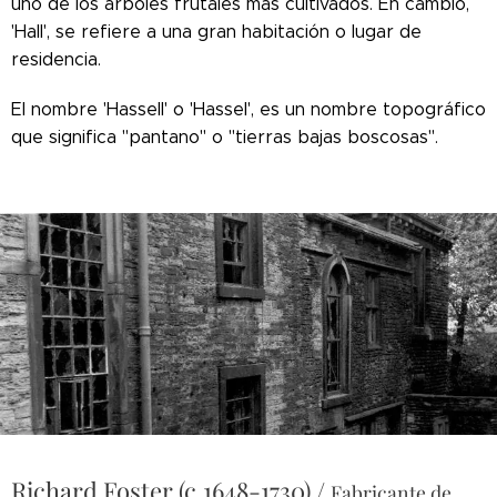
uno de los árboles frutales más cultivados. En cambio,
'Hall', se refiere a una gran habitación o lugar de
residencia.
El nombre 'Hassell' o 'Hassel', es un nombre topográfico
que significa "pantano" o "tierras bajas boscosas".
Richard Foster (c.1648-1730) /
Fabricante de