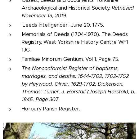
Ossett, deeds and documents. Yorkshire
Archaeological and Historical Society.
Retrieved
November 13, 2019.
'Leeds Intelligencer', June 20, 1775.
Memorials of Deeds (1704-1970). The Deeds
Registry, West Yorkshire History Centre WF1
1JG.
Familiae Minorum Gentium, Vol 1. Page 75.
The Nonconformist Register
of baptisms,
marriages, and deaths: 1644-1702, 1702-1752
by Heywood, Oliver, 1629-1702; Dickenson,
Thomas; Turner, J. Horsfall (Joseph Horsfall), b.
1845. Page 307.
Horbury Parish Register.