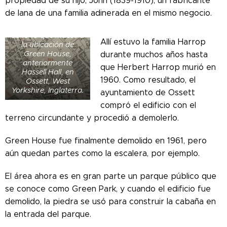
propiedad de su hijo, John (1839-1910), un fabricante
de lana de una familia adinerada en el mismo negocio.
Mapa de alrededor
de 1945 que muestra
Allí estuvo la familia Harrop
la ubicación de
Green House,
durante muchos años hasta
anteriormente
que Herbert Harrop murió en
Hassell Hall, en
1960. Como resultado, el
Ossett, West
Yorkshire, Inglaterra.
ayuntamiento de Ossett
compró el edificio con el
terreno circundante y procedió a demolerlo.
Green House fue finalmente demolido en 1961, pero
aún quedan partes como la escalera, por ejemplo.
El área ahora es en gran parte un parque público que
se conoce como Green Park, y cuando el edificio fue
demolido, la piedra se usó para construir la cabaña en
la entrada del parque.