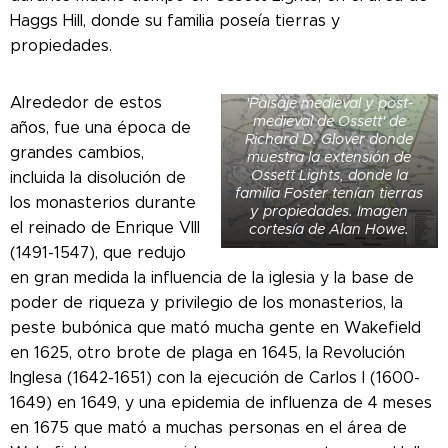
Haggs Hill, donde su familia poseía tierras y
propiedades.
Mapa extraido del libro
Alrededor de estos
'Paisaje medieval y post-
medieval de Ossett' de
años, fue una época de
Richard D. Glover donde
grandes cambios,
muestra la extensión de
Ossett Lights, donde la
incluida la disolución de
familia Foster tenían tierras
los monasterios durante
y propiedades. Imagen
el reinado de Enrique VIII
cortesía de Alan Howe.
(1491-1547), que redujo
en gran medida la influencia de la iglesia y la base de
poder de riqueza y privilegio de los monasterios, la
peste bubónica que mató mucha gente en Wakefield
en 1625, otro brote de plaga en 1645, la Revolución
Inglesa (1642-1651) con la ejecución de Carlos I (1600-
1649) en 1649, y una epidemia de influenza de 4 meses
en 1675 que mató a muchas personas en el área de