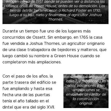
Imagen aérea de 1951 donde se pueden ver a distancia los
últimos años de Green House, antes de su demolición. Las
tierras detrás pertenecieron a Richard Foster en 1710,
luego a su hijo, nieto y finalmente al agricultor Joshua
Thornes.
Durante un tiempo fue uno de los lugares más
concurridos de Ossett. Sin embargo, en 1765 la casa
fue vendida a Joshua Thornes, un agricultor originario
de una clase trabajadora de tejedores y malteros, que
luego cambió su nombre a Green House cuando se
completaron más ampliaciones.
Imagen aérea de
Green House en
Con el paso de los años, la
Ossett. La antigua
casa fue modificada en
parte trasera del edificio se
años posteriores y las
fue ampliando y hasta esa
ampliaciones se
envuelven alrededor de
fecha una de las puertas
la construcción
tenía el año tallado en el
original.
dintel que era del siglo XVII.