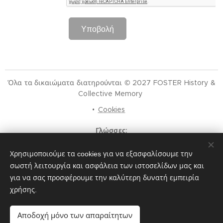
Υποβολή
Όλα τα δικαιώματα διατηρούνται © 2027 FOSTER History &
Collective Memory
Cookies
Γλώσσες
Español
English
Français
中文（简体）
Português
Χρησιμοποιούμε τα cookies για να εξασφαλίσουμε την
Deutsch
Русский
Italiano
עִבְרִית
Nederlands
Polski
हिन्दी
Norsk
العربية
Afrikaans
Svenska
Ελληνικά
σωστή λειτουργία και ασφάλεια των ιστοσελίδων μας και
한국어
Bahasa Indonesia
Slovenski
ภาษาไทย
Română
για να σας προσφέρουμε την καλύτερη δυνατή εμπειρία
मैथिली
Hrvatski
Azərbaycan
Čeština
Dansk
χρήσης.
Latviešu Valoda
Türkçe
Tiếng Việt
日本語
Srpski
Eesti keel
Magyar
മലയാളം
فارسی
Bosanski
Αποδοχή μόνο των απαραίτητων
Lietuvių kalba
ภาษาไทย
ଓଡ଼ିଆ
Suomi
Shqip