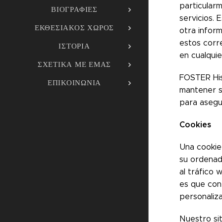
particular
ΒΙΟΓΡΑΦΊΕΣ
servicios. 
ΕΚΘΕΣΙΑΚΌΣ ΧΏΡΟΣ
otra infor
estos corr
ΙΣΤΟΡΊΑ
en cualqui
ΣΧΕΤΙΚΆ ΜΕ ΕΜΆΣ
FOSTER His
ΕΠΙΚΟΙΝΩΝΊΑ
mantener s
para asegu
Cookies
Una cookie 
su ordenad
al tráfico 
es que con
personaliz
Nuestro sit