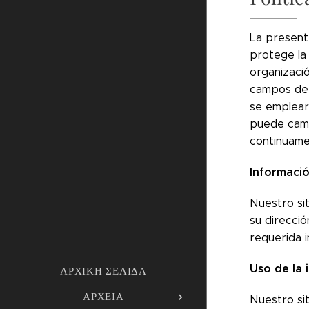
La present
protege la 
organizaci
campos de 
se emplear
puede camb
continuame
Informaci
Nuestro si
su direcci
requerida 
Uso de la 
ΑΡΧΙΚΉ ΣΕΛΊΔΑ
ΑΡΧΕΊΑ
Nuestro sit