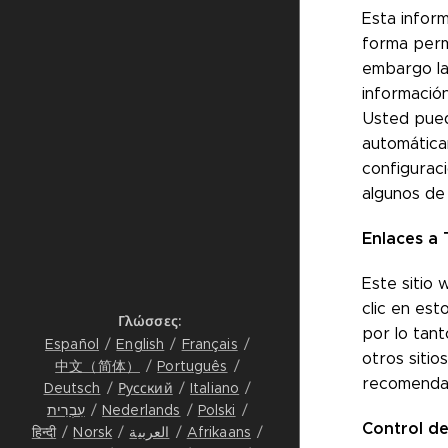
Esta inform
forma perm
embargo la
informació
Usted pued
automática
configuraci
algunos de 
Enlaces a 
Este sitio
clic en est
Γλώσσες
por lo tan
Español
English
Français
otros sitio
中文（简体）
Português
recomendab
Deutsch
Русский
Italiano
עִבְרִית
Nederlands
Polski
Control de
हिन्दी
Norsk
العربية
Afrikaans